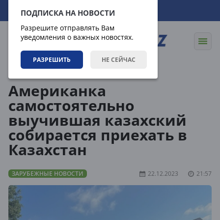
09.08.2026
20:30:06
ПОДПИСКА НА НОВОСТИ
Разрешите отправлять Вам
уведомления о важных новостях.
РАЗРЕШИТЬ
НЕ СЕЙЧАС
Новости
Зарубежные новости
Американка
самостоятельно
выучившая казахский
собирается приехать в
Казахстан
ЗАРУБЕЖНЫЕ НОВОСТИ
22.12.2023
21:57