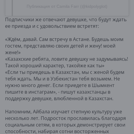
Публикация от Camila Farr (@kidpolyglot)
Подписчики же отвечают девушке, что будут ждать
ее приезда и с удовольствием встретят:
«Ждём, давай. Сам встречу в Астане. Будешь моим
гостем, представляю своих детей и жену! моей
жене!»
«Казахские ребята, ловите девушку не задумываясь!
Такой хороший характер, такойже как ты»
«Если ты приедешь в Казахстан, мы с женой будем
тебя ждать. Мы и в Узбекистан тебя возьмем. Не
нужно много денег. Если приедете в Шымкент
пишите в инстаграм», - пишут казахстанцы в
поддержку девушке, влюбленной в Казахстан.
Напомним, Айбала изучает степную культуру уже
несколько лет. Подросток прославилась благодаря
социальным сетям, в которых демонстрирует свои
способности, набирая сотни восторженных