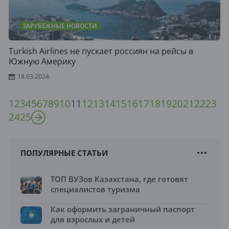
ЗАРУБЕЖНЫЕ НОВОСТИ
Turkish Airlines не пускает россиян на рейсы в
Южную Америку
18.03.2024
1
2
3
4
5
6
7
8
9
10
11
12
13
14
15
16
17
18
19
20
21
22
23
24
25
ПОПУЛЯРНЫЕ СТАТЬИ
ТОП ВУЗов Казахстана, где готовят
специалистов туризма
Как оформить заграничный паспорт
для взрослых и детей