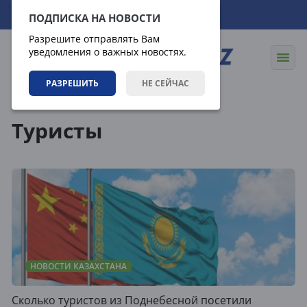
09.08.2026
00:15:34
ПОДПИСКА НА НОВОСТИ
Разрешите отправлять Вам
уведомления о важных новостях.
РАЗРЕШИТЬ
НЕ СЕЙЧАС
Теги
Туристы
НОВОСТИ КАЗАХСТАНА
Сколько туристов из Поднебесной посетили