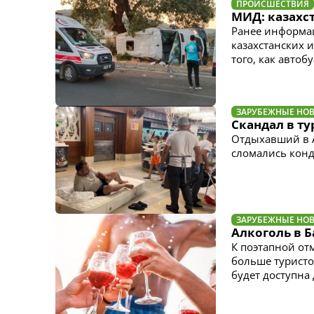
ПРОИСШЕСТВИЯ
МИД: казахс
Ранее информа
казахстанских 
того, как автоб
ЗАРУБЕЖНЫЕ НО
Скандал в ту
Отдыхавший в Ан
сломались конд
ЗАРУБЕЖНЫЕ НО
Алкоголь в Б
К поэтапной от
больше туристо
будет доступна