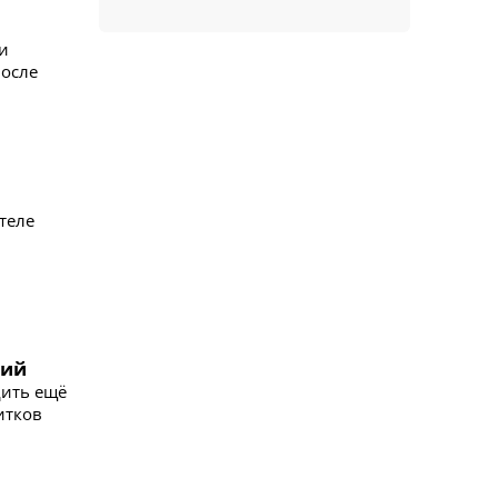
и
после
теле
ний
дить ещё
итков