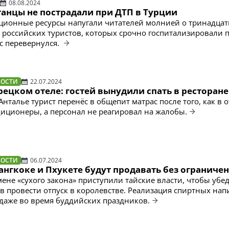
08.08.2024
танцы не пострадали при ДТП в Турции
ционные ресурсы напугали читателей молнией о тринадцат
и российских туристов, которых срочно госпитализировали 
ус перевернулся.
ВОСТИ
22.07.2024
рецком отеле: гостей вынудили спать в ресторане
талье турист перенёс в общепит матрас после того, как в о
иционеры, а персонал не реагировал на жалобы.
ВОСТИ
06.07.2024
ангкоке и Пхукете будут продавать без ограниче
мене «сухого закона» приступили тайские власти, чтобы убе
в провести отпуск в королевстве. Реализация спиртных нап
 даже во время буддийских праздников.