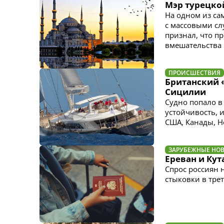
Мэр турецко
На одном из са
с массовыми сл
признал, что п
вмешательства 
ПРОИСШЕСТВИЯ
Британский 
Сицилии
Судно попало в 
устойчивость, 
США, Канады, 
ЗАРУБЕЖНЫЕ НО
Ереван и Кут
Спрос россиян 
стыковки в трет