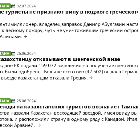
ТАНА
02.07.2024
е туристы не признают вину в поджоге греческог
ьтимиллионер, владелец заправок Данияр Абулгазин наста
 к лесному пожару, чуть не уничтожившем греческий остро
с Афинами.
ТАНА
26.06.2024
казахстанцу отказывают в шенгенской визе
аждане РК подали 159 072 заявления на получение шенгенск
х были одобрены. Больше всего виз (42 502) выдала Герман
 въезде казахстанцам отказала Греция.
ТАНА
25.06.2024
ежды на казахстанских туристов возлагает Таила
ства назвали Казахстан восходящей звездой, имея ввиду в
отока, и расположили страну в одному ряду с Канадой, Итал
вской Аравией.