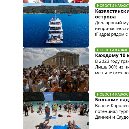
НОВОСТИ КАЗАХС
Казахстански
острова
Долларовый мул
непричастности
(Гидра) рядом 
НОВОСТИ КАЗАХС
Каждому 10 
В 2023 году гр
Лишь 90% из ни
меньше всех во
НОВОСТИ КАЗАХС
Большие над
Власти Королев
потенциал турп
Данией и Саудо