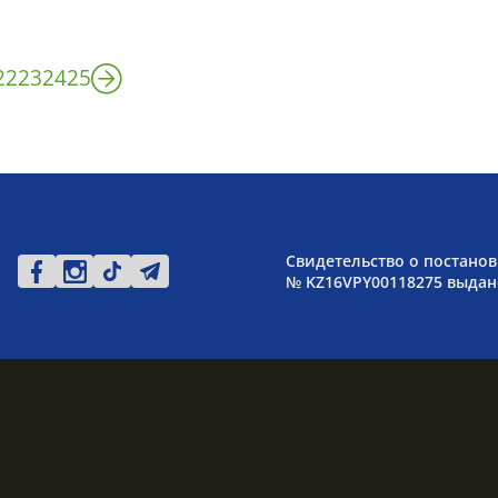
22
23
24
25
Свидетельство о постанов
№ KZ16VPY00118275 выдано