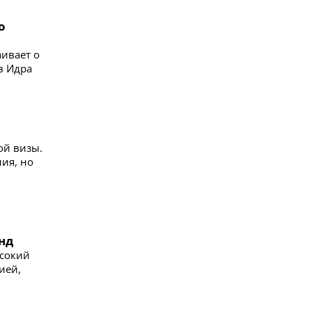
о
ивает о
в Идра
ой визы.
ия, но
нд
ысокий
ией,