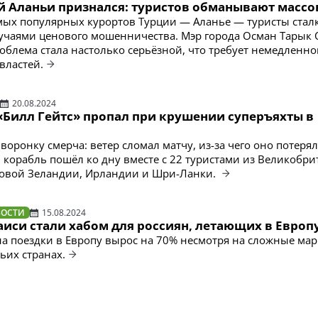
й Аланьи признался: туристов обманывают массо
мых популярных курортов Турции — Аланье — туристы стал
учаями ценового мошенничества. Мэр города Осман Тарык 
роблема стала настолько серьёзной, что требует немедленно
властей.
20.08.2024
«Билл Гейтс» пропал при крушении суперъяхты в
воронку смерча: ветер сломал матчу, из-за чего оно потеря
и корабль пошёл ко дну вместе с 22 туристами из Великобри
Новой Зеландии, Ирландии и Шри-Ланки.
ВОСТИ
15.08.2024
аиси стали хабом для россиян, летающих в Европ
на поездки в Европу вырос на 70% несмотря на сложные ма
ьих странах.