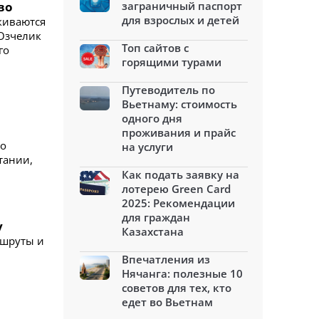
во
заграничный паспорт
для взрослых и детей
киваются
Озчелик
Топ сайтов с
го
горящими турами
Путеводитель по
Вьетнаму: стоимость
одного дня
проживания и прайс
ло
на услуги
тании,
Как подать заявку на
лотерею Green Card
2025: Рекомендации
для граждан
у
Казахстана
ршруты и
Впечатления из
Нячанга: полезные 10
советов для тех, кто
едет во Вьетнам