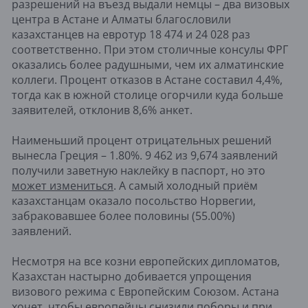
разрешений на въезд выдали немцы – два визовых
центра в Астане и Алматы благословили
казахстанцев на евротур 18 474 и 24 028 раз
соответственно. При этом столичные консулы ФРГ
оказались более радушными, чем их алматинские
коллеги. Процент отказов в Астане составил 4,4%,
тогда как в южной столице огорчили куда больше
заявителей, отклонив 8,6% анкет.
Наименьший процент отрицательных решений
вынесла Греция – 1.80%. 9 462 из 9,674 заявлений
получили заветную наклейку в паспорт, но это
может измениться
. А самый холодный приём
казахстанцам оказало посольство Норвегии,
забраковавшее более половины (55.00%)
заявлений.
Несмотря на все козни европейских дипломатов,
Казахстан настырно добивается упрощения
визового режима с Европейским Союзом. Астана
хочет, чтобы европейцы снизили поборы и при