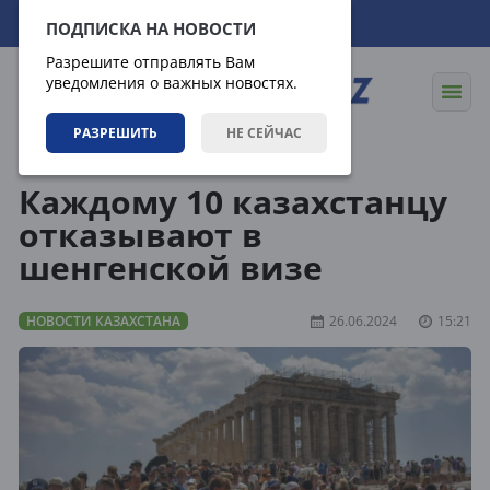
06.08.2026
09:48:33
ПОДПИСКА НА НОВОСТИ
Разрешите отправлять Вам
уведомления о важных новостях.
РАЗРЕШИТЬ
НЕ СЕЙЧАС
Новости
Новости Казахстана
Каждому 10 казахстанцу
отказывают в
шенгенской визе
НОВОСТИ КАЗАХСТАНА
26.06.2024
15:21