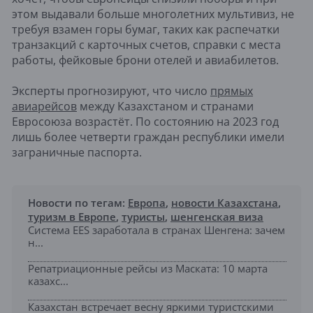
этом выдавали больше многолетних мультивиз, не
требуя взамен горы бумаг, таких как распечатки
транзакций с карточных счетов, справки с места
работы, фейковые брони отелей и авиабилетов.
Эксперты прогнозируют, что число
прямых
авиарейсов
между Казахстаном и странами
Евросоюза возрастёт. По состоянию на 2023 год
лишь более четверти граждан республики имели
заграничные паспорта.
Новости по тегам:
Европа
,
новости Казахстана
,
туризм в Европе
,
туристы
,
шенгенская виза
Система EES заработала в странах Шенгена: зачем
н...
Репатриационные рейсы из Маската: 10 марта
казахс...
Казахстан встречает весну яркими туристскими