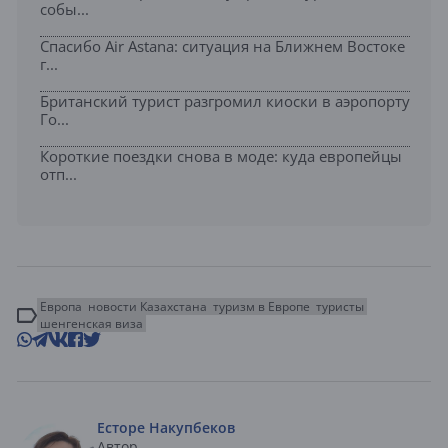
собы...
Спасибо Air Astana: ситуация на Ближнем Востоке
г...
Британский турист разгромил киоски в аэропорту
Го...
Короткие поездки снова в моде: куда европейцы
отп...
Европа
новости Казахстана
туризм в Европе
туристы
шенгенская виза
Есторе Накупбеков
Автор