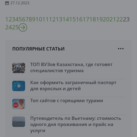
27.12.2023
1
2
3
4
5
6
7
8
9
10
11
12
13
14
15
16
17
18
19
20
21
22
23
24
25
ПОПУЛЯРНЫЕ СТАТЬИ
ТОП ВУЗов Казахстана, где готовят
специалистов туризма
Как оформить заграничный паспорт
для взрослых и детей
Топ сайтов с горящими турами
Путеводитель по Вьетнаму: стоимость
одного дня проживания и прайс на
услуги