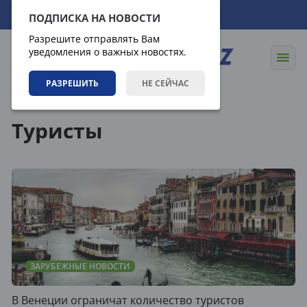
08.08.2026
09:50:07
ПОДПИСКА НА НОВОСТИ
Разрешите отправлять Вам
уведомления о важных новостях.
РАЗРЕШИТЬ
НЕ СЕЙЧАС
Теги
Туристы
ЗАРУБЕЖНЫЕ НОВОСТИ
В Венеции ограничат количество туристов