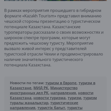
В рамках мероприятия прошедшего в гибридном
формате «Kazakh Tourism» представил вниманию
чешской стороны презентацию о туристическом
потенциале Казахстана. Казахстанские
туроператоры рассказали о своих возможностях и
широком спектре программ, которые могут
предложить чешскому туристу. Мероприятие
вызвало живой интерес у представителей
туристской отрасли Чехии и продемонстрировало
наличие значительного туристического
потенциала Казахстана.
Новости по тегам:
туризм в Европе
,
туризм в
Казахстане
,
МИД РК
,
Министерство
иностранных дел РК
,
направления
,
новости
Казахстана
,
новости туризма
,
туризм
,
туризм
туралы жаңалықтар
,
туристические
направления
,
туристік бағыт
,
туристы