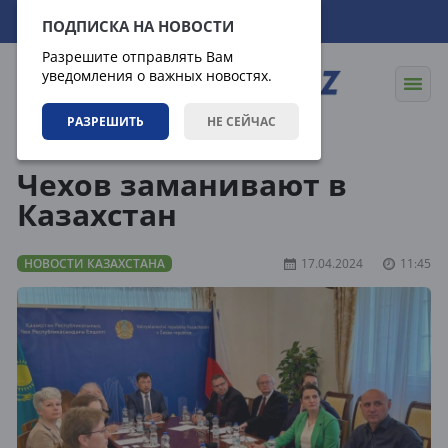
09.08.2026
03:28:47
ПОДПИСКА НА НОВОСТИ
Разрешите отправлять Вам
уведомления о важных новостях.
РАЗРЕШИТЬ
НЕ СЕЙЧАС
Новости
Новости Казахстана
Чехов заманивают в
Казахстан
НОВОСТИ КАЗАХСТАНА
17.04.2024
11:45