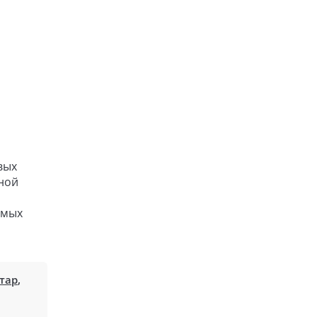
вых
ной
емых
тар
,