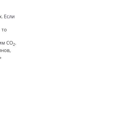
. Если
 то
мм CO
.
2
инов,
ь