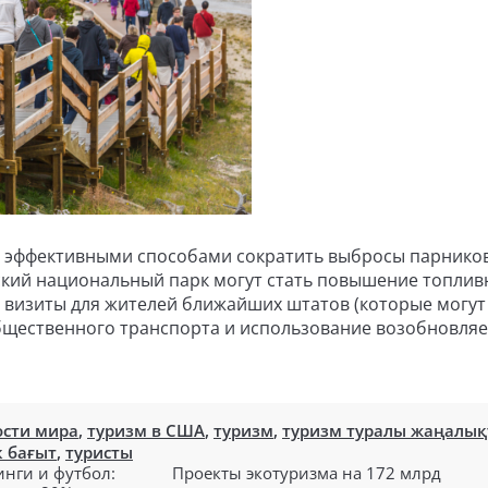
е эффективными способами сократить выбросы парнико
нский национальный парк могут стать повышение топлив
 визиты для жителей ближайших штатов (которые могут
общественного транспорта и использование возобновля
ости мира
,
туризм в США
,
туризм
,
туризм туралы жаңалық
к бағыт
,
туристы
инги и футбол:
Проекты экотуризма на 172 млрд