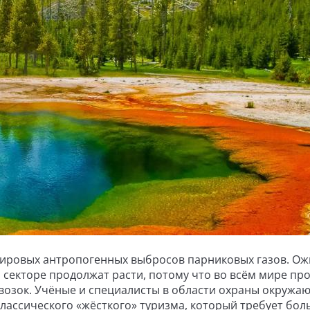
мировых антропогенных выбросов парниковых газов. Ож
 секторе продолжат расти, потому что во всём мире пр
возок. Учёные и специалисты в области охраны окружа
классического «жёсткого» туризма, который требует бо