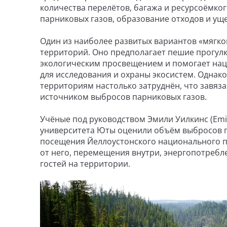
количества перелётов, багажа и ресурсоёмког
парниковых газов, образование отходов и ущ
Один из наиболее развитых вариантов «мягк
территорий. Оно предполагает пешие прогулк
экологическим просвещением и помогает на
для исследования и охраны экосистем. Одна
территориям настолько затруднён, что завяз
источником выбросов парниковых газов.
Учёные под руководством Эмили Уилкинс (Emil
университета Юты оценили объём выбросов п
посещения Йеллоустонского национального па
от него, перемещения внутри, энергопотребле
гостей на территории.