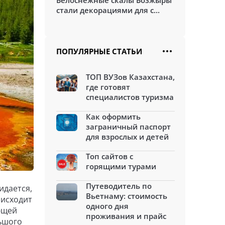
Белоснежные скалы Бозжыры
стали декорациями для с...
ПОПУЛЯРНЫЕ СТАТЬИ
ТОП ВУЗов Казахстана,
где готовят
специалистов туризма
Как оформить
заграничный паспорт
для взрослых и детей
Топ сайтов с
горящими турами
Путеводитель по
идается,
Вьетнаму: стоимость
оисходит
одного дня
ющей
проживания и прайс
льшого