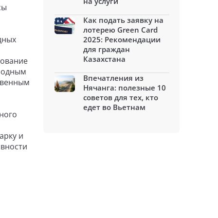
на услуги
сы
Как подать заявку на
лотерею Green Card
дных
2025: Рекомендации
для граждан
Казахстана
рование
иродным
Впечатления из
ственным
Нячанга: полезные 10
советов для тех, кто
едет во Вьетнам
нного
арку и
ивности