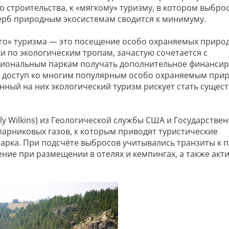
о строительства, к «мягкому» туризму, в котором выбро
ерб природным экосистемам сводится к минимуму.
ого» туризма — это посещение особо охраняемых приро
и по экологическим тропам, зачастую сочетается с
циональным паркам получать дополнительное финанси
ко доступ ко многим популярным особо охраняемым пр
анный на них экологический туризм рискует стать суще
y Wilkins) из Геологической службы США и Государстве
арниковых газов, к которым приводят туристические
рка. При подсчёте выбросов учитывались транзиты к п
ние при размещении в отелях и кемпингах, а также акт