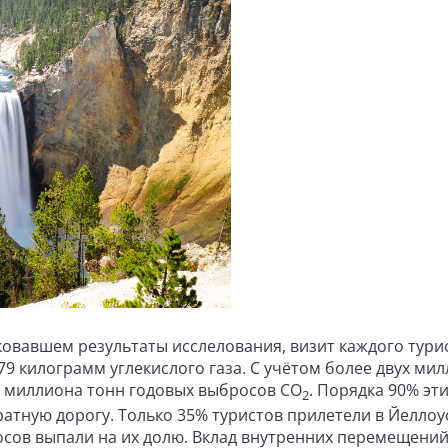
иковавшем результаты исслелования, визит каждого тури
9 килограмм углекислого газа. С учётом более двух ми
03 миллиона тонн годовых выбросов CO
. Порядка 90% эт
2
ратную дорогу. Только 35% туристов прилетели в Йеллоу
осов выпали на их долю. Вклад внутренних перемещений