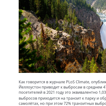
Как говорится в журнале PLoS Climate, опубл
Йеллоустон приводит к выбросам в среднем 47
посетителей в 2021 году это эквивалентно 1,
выбросов приходится на транзит к парку и об
самолётах, но при этом 72% транзитных выбр