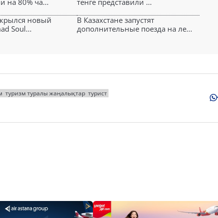
и на 80% ча...
тенге представили ...
ткрылся новый
В Казахстане запустят
d Soul...
дополнительные поезда на ле...
м
туризм туралы жаңалықтар
турист