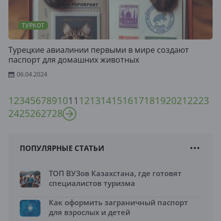
ТУРКОТ
Турецкие авиалинии первыми в мире создают
паспорт для домашних животных
06.04.2024
1
2
3
4
5
6
7
8
9
10
11
12
13
14
15
16
17
18
19
20
21
22
23
24
25
26
27
28
ПОПУЛЯРНЫЕ СТАТЬИ
ТОП ВУЗов Казахстана, где готовят
специалистов туризма
Как оформить заграничный паспорт
для взрослых и детей