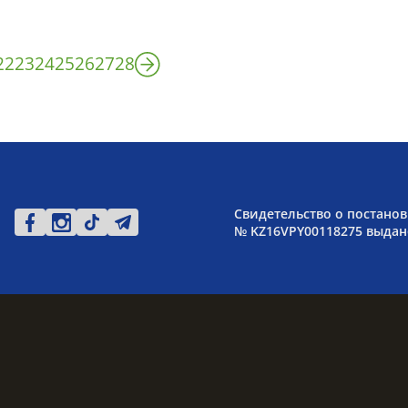
22
23
24
25
26
27
28
Свидетельство о постанов
№ KZ16VPY00118275 выдано