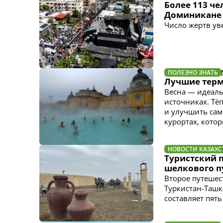
Более 113 ч
Доминикане
Число жертв у
ПОЛЕЗНО ЗНАТЬ
Лучшие терм
Весна — идеаль
источниках. Тё
и улучшить сам
курортах, кото
НОВОСТИ КАЗАХС
Туристский п
шелкового п
Второе путешест
Туркистан-Таш
составляет пять