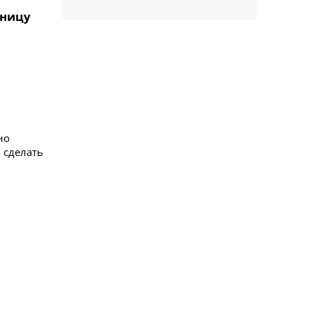
аницу
но
 сделать