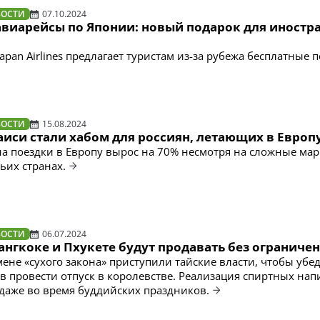
ВОСТИ
07.10.2024
авиарейсы по Японии: новый подарок для иностр
pan Airlines предлагает туристам из-за рубежа бесплатные 
ВОСТИ
15.08.2024
аиси стали хабом для россиян, летающих в Европ
на поездки в Европу вырос на 70% несмотря на сложные ма
ьих странах.
ВОСТИ
06.07.2024
ангкоке и Пхукете будут продавать без ограниче
мене «сухого закона» приступили тайские власти, чтобы убе
в провести отпуск в королевстве. Реализация спиртных нап
 даже во время буддийских праздников.