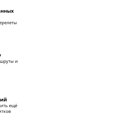
анных
перелеты
у
ршруты и
ний
дить ещё
итков