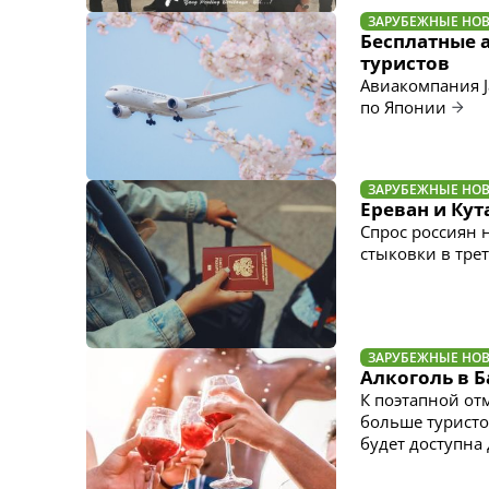
ЗАРУБЕЖНЫЕ НО
Бесплатные 
туристов
Авиакомпания Ja
по Японии
ЗАРУБЕЖНЫЕ НО
Ереван и Кут
Спрос россиян 
стыковки в трет
ЗАРУБЕЖНЫЕ НО
Алкоголь в Б
К поэтапной от
больше туристо
будет доступна