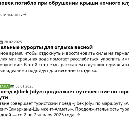
еловек погибло при обрушении крыши ночного кл
величилось
28.02.2025
альные курорты для отдыха весной
ное время, чтобы отдохнуть и восстановить силы на терма
плая минеральная вода помогает расслабиться, укрепить им
очувствие. В этой статье мы расскажем о лучших термальн
рые идеально подойдут для весеннего отдыха.
ТАНА
03.01.2025
оезд «Jibek Joly» продолжает путешествие по го
ути
вие совершает туристский поезд «Jibek Joly» по маршруту «
кент-Самарканд-Шымкент-Алматы». Продолжительность тур
 дней — со 2 по 7 января 2025 года.