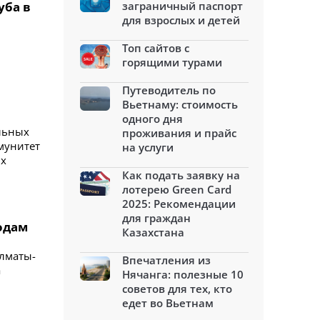
уба в
заграничный паспорт
для взрослых и детей
Топ сайтов с
горящими турами
Путеводитель по
Вьетнаму: стоимость
одного дня
льных
проживания и прайс
мунитет
на услуги
ых
Как подать заявку на
лотерею Green Card
2025: Рекомендации
для граждан
родам
Казахстана
Алматы-
Впечатления из
а
Нячанга: полезные 10
советов для тех, кто
едет во Вьетнам