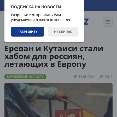
06.08.2026
22:14:21
ПОДПИСКА НА НОВОСТИ
Разрешите отправлять Вам
уведомления о важных новостях.
РАЗРЕШИТЬ
НЕ СЕЙЧАС
Новости
Зарубежные новости
Ереван и Кутаиси стали
хабом для россиян,
летающих в Европу
ЗАРУБЕЖНЫЕ НОВОСТИ
15.08.2024
13:17