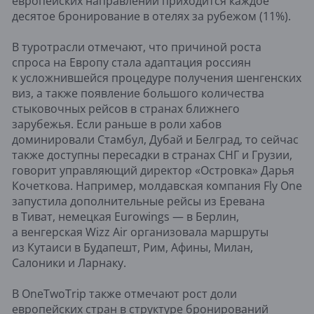
европейских направлений приходится каждое
десятое бронирование в отелях за рубежом (11%).
В туротрасли отмечают, что причиной роста
спроса на Европу стала адаптация россиян
к усложнившейся процедуре получения шенгенских
виз, а также появление большого количества
стыковочных рейсов в странах ближнего
зарубежья. Если раньше в роли хабов
доминировали Стамбул, Дубай и Белград, то сейчас
также доступны пересадки в странах СНГ и Грузии,
говорит управляющий директор «Островка» Дарья
Кочеткова. Например, молдавская компания Fly One
запустила дополнительные рейсы из Еревана
в Тиват, немецкая Eurowings — в Берлин,
а венгерская Wizz Air организовала маршруты
из Кутаиси в Будапешт, Рим, Афины, Милан,
Салоники и Ларнаку.
В OneTwoTrip также отмечают рост доли
европейских стран в структуре бронирований