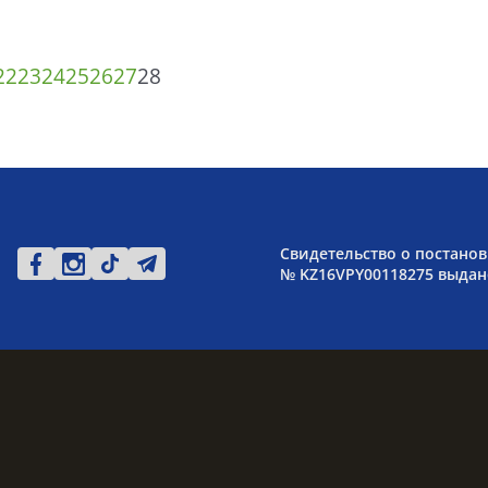
22
23
24
25
26
27
28
Свидетельство о постанов
№ KZ16VPY00118275 выдано