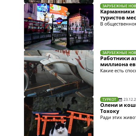
ЗАРУБЕЖНЫЕ НО
Карманники 
туристов ме
В общественном
ЗАРУБЕЖНЫЕ НО
Работники а
миллиона ев
Какие есть спо
ТУРКОТ
23.12.
Олени и кош
Тохоку
Ради этих живо