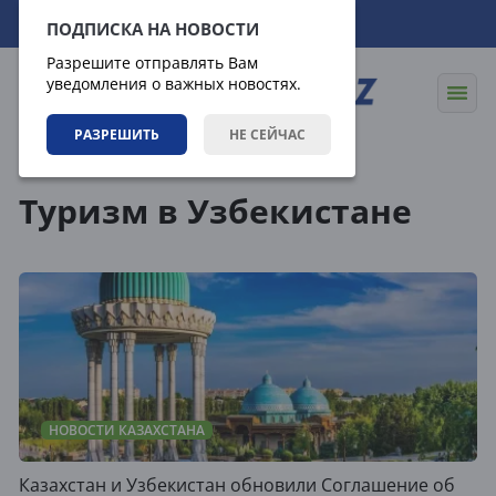
08.08.2026
04:28:19
ПОДПИСКА НА НОВОСТИ
Разрешите отправлять Вам
уведомления о важных новостях.
РАЗРЕШИТЬ
НЕ СЕЙЧАС
Теги
Туризм в Узбекистане
НОВОСТИ КАЗАХСТАНА
Казахстан и Узбекистан обновили Соглашение об