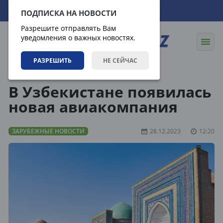
06.08.2026
22:18:57
ПОДПИСКА НА НОВОСТИ
Разрешите отправлять Вам
уведомления о важных новостях.
РАЗРЕШИТЬ
НЕ СЕЙЧАС
Новости
Зарубежные новости
В Узбекистане появилась
новая авиакомпания
ЗАРУБЕЖНЫЕ НОВОСТИ
28.12.2023
12:20