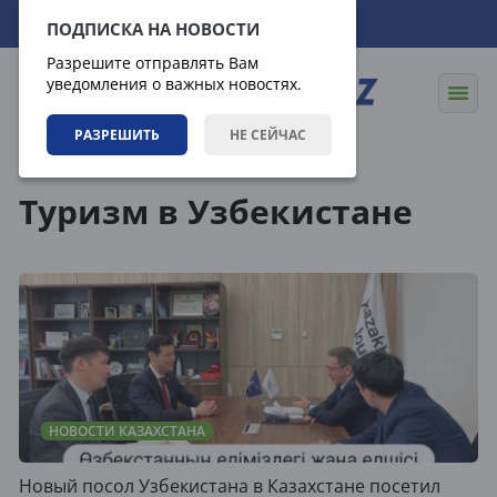
10.08.2026
12:28:50
ПОДПИСКА НА НОВОСТИ
Разрешите отправлять Вам
уведомления о важных новостях.
РАЗРЕШИТЬ
НЕ СЕЙЧАС
Теги
Туризм в Узбекистане
НОВОСТИ КАЗАХСТАНА
Новый посол Узбекистана в Казахстане посетил