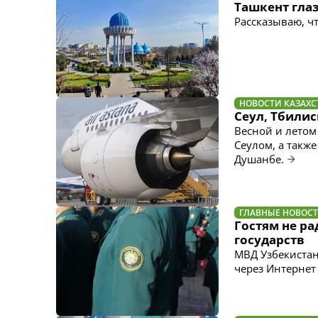
Ташкент гла
Рассказываю, ч
НОВОСТИ КАЗАХС
Сеул, Тбилис
Весной и летом
Сеулом, а такж
Душанбе.
ГЛАВНЫЕ НОВОС
Гостям не р
государств
МВД Узбекистан
через Интерне