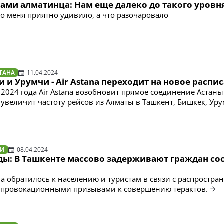
зами алматинца: Нам еще далеко до такого уровн
то меня приятно удивило, а что разочаровало
ТАНА
11.04.2024
и и Урумчи - Air Astana переходит на новое распи
 2024 года Air Astana возобновит прямое соединение Астаны
е увеличит частоту рейсов из Алматы в Ташкент, Бишкек, Ур
ТИ
08.04.2024
ады: В Ташкенте массово задерживают граждан со
а обратилось к населению и туристам в связи с распростр
т провокационными призывами к совершению терактов.