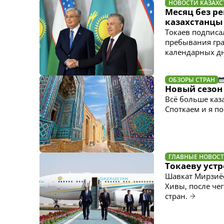
НОВОСТИ КАЗАХС
Месяц без ре
казахстанцы
Токаев подписа
пребывания гра
календарных д
ОБЗОРЫ СТРАН
Новый сезон
Всё больше каз
Споткаем и я п
ГЛАВНЫЕ НОВОС
Токаеву уст
Шавкат Мирзиёе
Хивы, после че
стран.