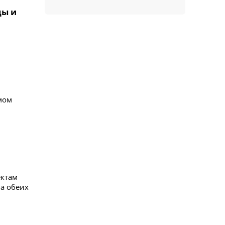
цы и
мом
ектам
ла обеих