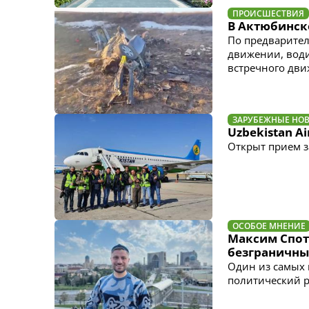
ПРОИСШЕСТВИЯ
В Актюбинск
По предварител
движении, води
встречного дви
ЗАРУБЕЖНЫЕ НО
Uzbekistan A
Открыт прием з
ОСОБОЕ МНЕНИЕ
Максим Спотк
безграничны
Один из самых 
политический р