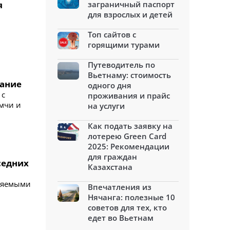
я
заграничный паспорт
для взрослых и детей
Топ сайтов с
горящими турами
Путеводитель по
Вьетнаму: стоимость
сание
одного дня
 с
проживания и прайс
умчи и
на услуги
Как подать заявку на
лотерею Green Card
2025: Рекомендации
для граждан
седних
Казахстана
аняемыми
Впечатления из
Нячанга: полезные 10
советов для тех, кто
едет во Вьетнам