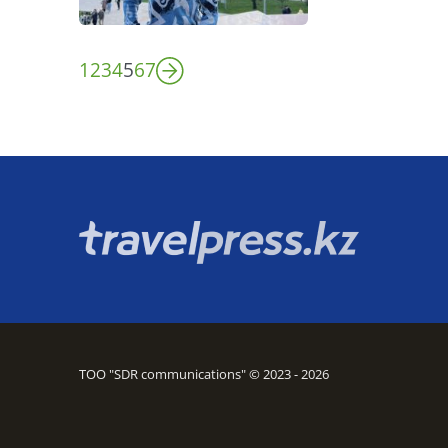
1
2
3
4
5
6
7
ТОО "SDR communications" © 2023 - 2026