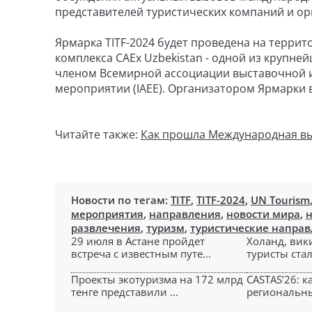
представителей туристических компаний и орг
Ярмарка TITF-2024 будет проведена на терри
комплекса CAEx Uzbekistan - одной из крупне
членом Всемирной ассоциации выставочной и
мероприятии (IAEE). Организатором Ярмарки 
Читайте также:
Как прошла Международная выс
Новости по тегам:
TITF
,
TITF-2024
,
UN Tourism
мероприятия
,
направления
,
новости мира
,
н
развлечения
,
туризм
,
туристические напра
29 июля в Астане пройдет
Холанд, вик
встреча с известным путе...
туристы стал
Проекты экотуризма на 172 млрд
CASTAS’26: 
тенге представили ...
региональны