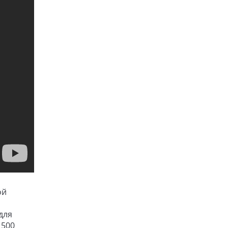
ой
.
для
 500