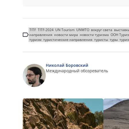
TITF
TITF-2024
UN Tourism
UNWTO
вокруг света
выставк
направления
новости мира
новости туризма
ООН Тури
туризм
туристические направления
туристы
туры
туриз
Николай Боровский
Международный обозреватель