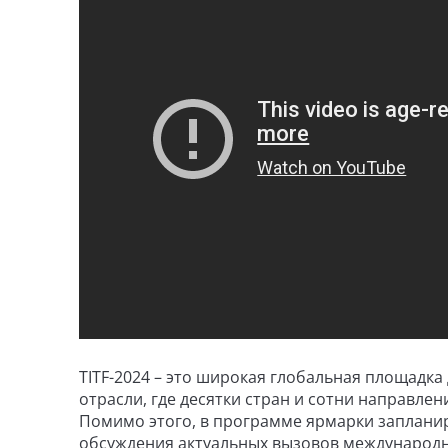
TITF-2024 – это широкая глобальная площадк
отрасли, где десятки стран и сотни направле
Помимо этого, в программе ярмарки заплани
обсуждения актуальных вызовов международног