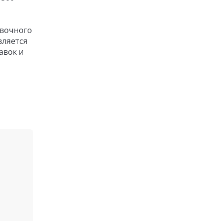
авочного
вляется
авок и
,