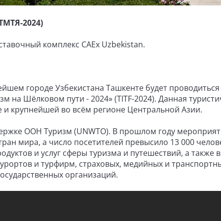
 ТМТЯ-2024)
ыставочный комплекс CAEx Uzbekistan.
пнейшем городе Узбекистана Ташкенте будет проводиться
 на Шёлковом пути - 2024» (TITF-2024). Данная туристи
е и крупнейшей во всём регионе Центральной Азии.
ддержке ООН Туризм (UNWTO). В прошлом году мероприя
тран мира, а число посетителей превысило 13 000 челове
дуктов и услуг сферы туризма и путешествий, а также 
курортов и турфирм, страховых, медийных и транспортн
государственных организаций.