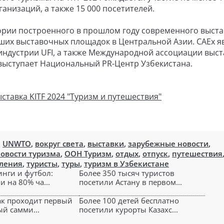
анизаций, а также 15 000 посетителей.
тории построенного в прошлом году современного выст
йших выставочных площадок в Центральной Азии. CAEx я
ндустрии UFI, а также Международной ассоциации выст
выступает Национальный PR-Центр Узбекистана.
тавка KITF 2024 "Туризм и путешествия"
,
UNWTO
,
вокруг света
,
выставки
,
зарубежные новости
,
овости туризма
,
ООН Туризм
,
отдых
,
отпуск
,
путешествия
вления
,
туристы
,
туры
,
туризм в Узбекистане
инги и футбол:
Более 350 тысяч туристов
и на 80% ча...
посетили Астану в первом...
как проходит первый
Более 100 детей бесплатно
й самми...
посетили курорты Казахс...