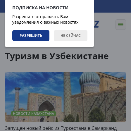
06.08.2026
17:09:51
ПОДПИСКА НА НОВОСТИ
Разрешите отправлять Вам
уведомления о важных новостях.
РАЗРЕШИТЬ
НЕ СЕЙЧАС
Теги
Туризм в Узбекистане
НОВОСТИ КАЗАХСТАНА
Запущен новый рейс из Туркестана в Самарканд