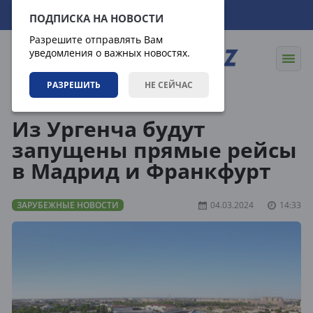
07.08.2026
18:56:00
ПОДПИСКА НА НОВОСТИ
Разрешите отправлять Вам
уведомления о важных новостях.
РАЗРЕШИТЬ
НЕ СЕЙЧАС
Новости
Зарубежные новости
Из Ургенча будут
запущены прямые рейсы
в Мадрид и Франкфурт
ЗАРУБЕЖНЫЕ НОВОСТИ
04.03.2024
14:33