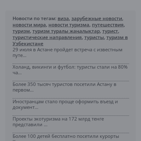
Новости по тегам:
виза
,
зарубежные новости
,
новости мира
,
новости туризма
,
путешествия
,
туризм
,
туризм туралы жаңалықтар
,
турист
,
туристические направления
,
туристы
,
туризм в
Узбекистане
29 июля в Астане пройдет встреча с известным
путе...
Холанд, викинги и футбол: туристы стали на 80%
ча...
Более 350 тысяч туристов посетили Астану в
первом...
Иностранцам стало проще оформить въезд и
документ...
Проекты экотуризма на 172 млрд тенге
представили ...
Более 100 детей бесплатно посетили курорты