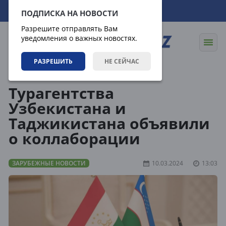
08.08.2026
19:51:03
ПОДПИСКА НА НОВОСТИ
Разрешите отправлять Вам
уведомления о важных новостях.
РАЗРЕШИТЬ
НЕ СЕЙЧАС
Новости
Зарубежные новости
Турагентства
Узбекистана и
Таджикистана объявили
о коллаборации
ЗАРУБЕЖНЫЕ НОВОСТИ
10.03.2024
13:03