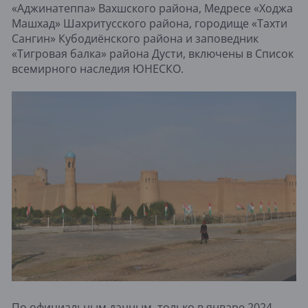
«Аджинатеппа» Вахшского района, Медресе «Ходжа
Машхад» Шахритусского района, городище «Тахти
Сангин» Кубодиёнского района и заповедник
«Тигровая балка» района Дусти, включены в Список
всемирного наследия ЮНЕСКО.
По официальным данным, только в январе 2024