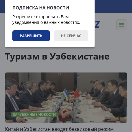
08.08.2026
15:44:34
ПОДПИСКА НА НОВОСТИ
Разрешите отправлять Вам
уведомления о важных новостях.
РАЗРЕШИТЬ
НЕ СЕЙЧАС
Теги
Туризм в Узбекистане
ЗАРУБЕЖНЫЕ НОВОСТИ
Китай и Узбекистан вводят безвизовый режим