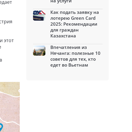
на услуги
едает
Как подать заявку на
лотерею Green Card
стрия
2025: Рекомендации
для граждан
Казахстана
и этот
е
Впечатления из
Нячанга: полезные 10
советов для тех, кто
в
едет во Вьетнам