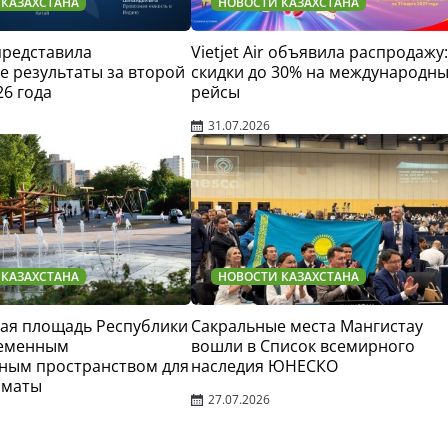
 КАЗАХСТАНА
НОВОСТИ КАЗАХСТАНА
 представила
Vietjet Air объявила распродажу:
 результаты за второй
скидки до 30% на международн
26 года
рейсы
31.07.2026
 КАЗАХСТАНА
НОВОСТИ КАЗАХСТАНА
ая площадь Республики
Сакральные места Мангистау
ременным
вошли в Список всемирного
ным пространством для
наследия ЮНЕСКО
лматы
27.07.2026