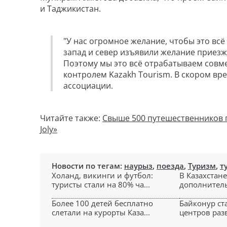
и Таджикистан.
"У нас огромное желание, чтобы это всё
запад и север изъявили желание приезжа
Поэтому мы это всё отрабатываем совм
контролем Kazakh Tourism. В скором вре
ассоциации.
Читайте также:
Свыше 500 путешественников п
Joly»
Новости по тегам:
наурыз
,
поезда
,
Туризм
,
т
Холанд, викинги и футбол:
В Казахстане
туристы стали на 80% ча...
дополнитель
Более 100 детей бесплатно
Байконур ст
слетали на курорты Каза...
центров разв