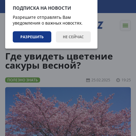
09.08.2026
11:30:20
ПОДПИСКА НА НОВОСТИ
Разрешите отправлять Вам
уведомления о важных новостях.
РАЗРЕШИТЬ
НЕ СЕЙЧАС
Статьи
Полезно знать
Где увидеть цветение
сакуры весной?
ПОЛЕЗНО ЗНАТЬ
25.02.2025
19:25