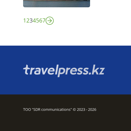
1
2
3
4
5
6
7
ТОО "SDR communications" © 2023 - 2026