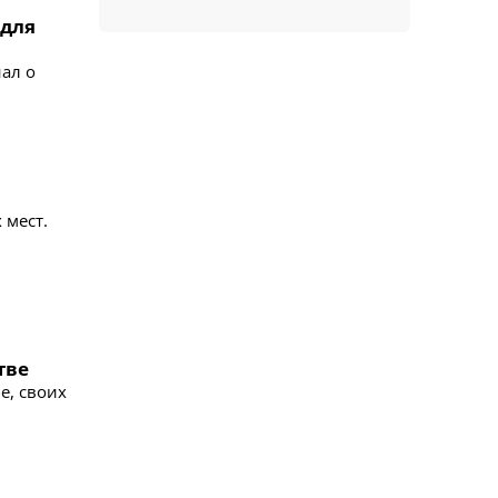
 для
ал о
 мест.
тве
е, своих