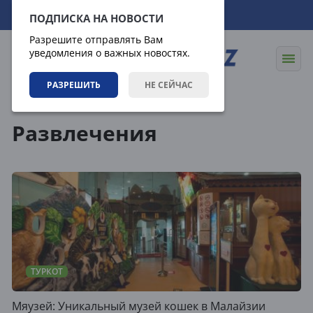
08.08.2026
03:21:45
ПОДПИСКА НА НОВОСТИ
Разрешите отправлять Вам
уведомления о важных новостях.
РАЗРЕШИТЬ
НЕ СЕЙЧАС
Теги
Развлечения
ТУРКОТ
Мяузей: Уникальный музей кошек в Малайзии