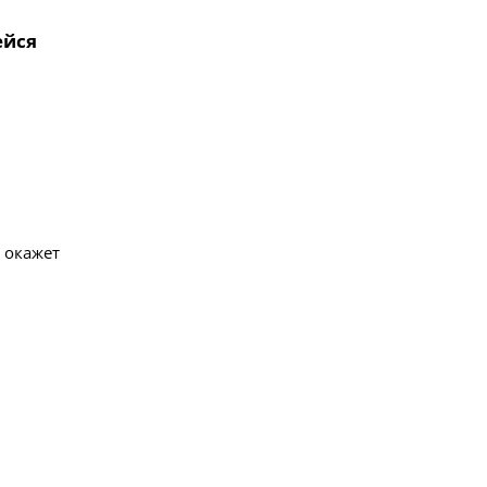
ейся
 окажет