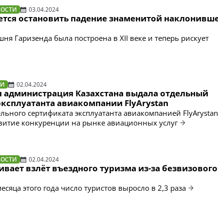
ВОСТИ
03.04.2024
ется остановить падение знаменитой наклонивш
ня Гаризенда была построена в XII веке и теперь рискует
ТИ
02.04.2024
 администрация Казахстана выдала отдельный
эксплуатанта авиакомпании FlyArystan
льного сертификата эксплуатанта авиакомпанией FlyArystan
витие конкуренции на рынке авиационных услуг
ВОСТИ
02.04.2024
вает взлёт въездного туризма из-за безвизового
есяца этого года число туристов выросло в 2,3 раза