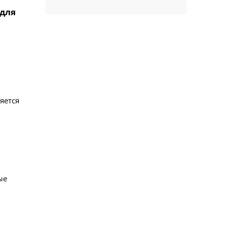
 для
яется
ые