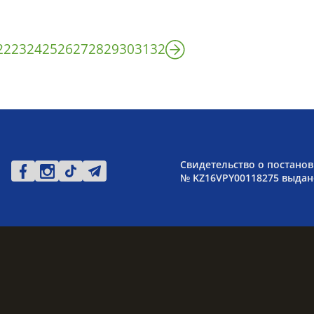
22
23
24
25
26
27
28
29
30
31
32
Свидетельство о постанов
№ KZ16VPY00118275 выдано