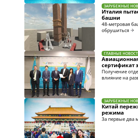
ЗАРУБЕЖНЫЕ НО
Италия пыта
башни
48-метровая баш
обрушиться
ГЛАВНЫЕ НОВОС
Авиационная
сертификат 
Получение отде
влияние на раз
ЗАРУБЕЖНЫЕ НО
Китай пережи
режима
За первые два м