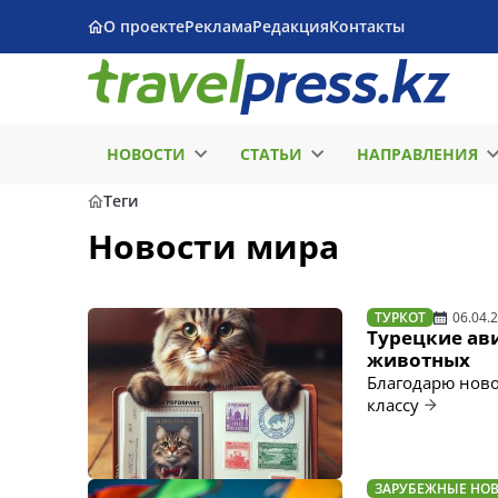
О проекте
Реклама
Редакция
Контакты
НОВОСТИ
СТАТЬИ
НАПРАВЛЕНИЯ
Теги
Новости мира
ТУРКОТ
06.04.
Турецкие ав
животных
Благодарю ново
классу
ЗАРУБЕЖНЫЕ НО