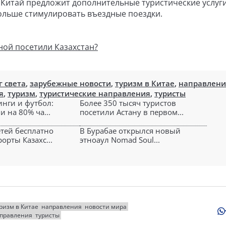
о Китай предложит дополнительные туристические услуги
ольше стимулировать въездные поездки.
ной посетили Казахстан?
г света
,
зарубежные новости
,
туризм в Китае
,
направлени
я
,
туризм
,
туристические направления
,
туристы
инги и футбол:
Более 350 тысяч туристов
и на 80% ча...
посетили Астану в первом...
етей бесплатно
В Бурабае открылся новый
орты Казахс...
этноаул Nomad Soul...
ризм в Китае
направления
новости мира
аправления
туристы