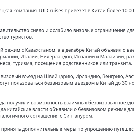
цкая компания TUI Cruises привезёт в Китай более 10 0
равительство сняло и ослабило визовые ограничения дл
ство туристов.
й режим с Казахстаном, а в декабре Китай объявил о вв
ермании, Италии, Нидерландов, Испании и Малайзии, р
знеса, туризма, посещения родственников или транзита.
звизовый въезд на Швейцарию, Ирландию, Венгрию, Авс
огут пользоваться безвизовым въездом в Китай до 30 н
анда получили возможность взаимных безвизовых поездо
 года китайские власти объявили о безвизовом режиме дл
аналогичного соглашения с Сингапуром.
т принять дополнительные меры по упрощению путешес