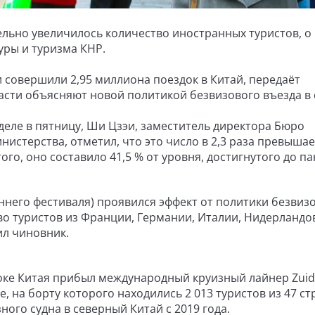
тельно увеличилось количество иностранных туристов, о
уры и туризма КНР.
 совершили 2,95 миллиона поездок в Китай, передаёт
ласти объясняют новой политикой безвизового въезда в 
деле в пятницу, Ши Цзэи, заместитель директора Бюро
истерства, отметил, что это число в 2,3 раза превышае
ого, оно составило 41,5 % от уровня, достигнутого до п
еннего фестиваля) проявился эффект от политики безвиз
во туристов из Франции, Германии, Италии, Нидерландо
ил чиновник.
стоке Китая прибыл международный круизный лайнер Zui
 на борту которого находились 2 013 туристов из 47 ст
ного судна в северный Китай с 2019 года.