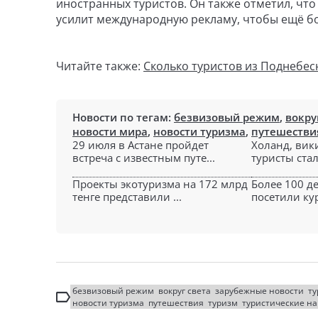
иностранных туристов. Он также отметил, чт
усилит международную рекламу, чтобы ещё б
Читайте также:
Сколько туристов из Поднебес
Новости по тегам:
безвизовый режим
,
вокру
новости мира
,
новости туризма
,
путешестви
29 июля в Астане пройдет
Холанд, вик
встреча с известным путе...
туристы стал
Проекты экотуризма на 172 млрд
Более 100 д
тенге представили ...
посетили кур
безвизовый режим
вокруг света
зарубежные новости
ту
новости туризма
путешествия
туризм
туристические н