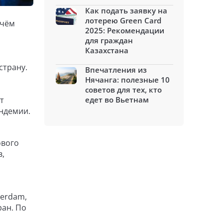
Как подать заявку на
лотерею Green Card
 чём
2025: Рекомендации
для граждан
Казахстана
страну.
Впечатления из
Нячанга: полезные 10
советов для тех, кто
т
едет во Вьетнам
андемии.
ового
в,
derdam,
ран. По