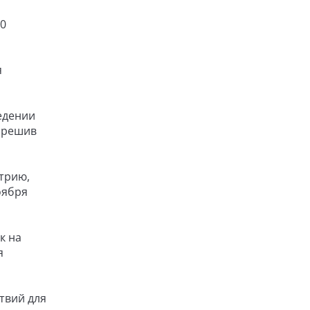
00
я
едении
азрешив
трию,
оября
к на
я
твий для