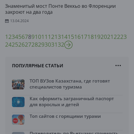
Знаменитый мост Понте Веккьо во Флоренции
закроют на два года
13.04.2024
1
2
3
4
5
6
7
8
9
10
11
12
13
14
15
16
17
18
19
20
21
22
23
24
25
26
27
28
29
30
31
32
ПОПУЛЯРНЫЕ СТАТЬИ
ТОП ВУЗов Казахстана, где готовят
специалистов туризма
Как оформить заграничный паспорт
для взрослых и детей
Топ сайтов с горящими турами
Путеводитель по Вьетнаму: стоимость