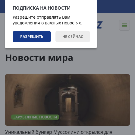
07.08.2026
20:37:40
ПОДПИСКА НА НОВОСТИ
Разрешите отправлять Вам
уведомления о важных новостях.
РАЗРЕШИТЬ
НЕ СЕЙЧАС
Теги
Новости мира
ЗАРУБЕЖНЫЕ НОВОСТИ
Уникальный бункер Муссолини открылся для