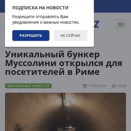
07.08.2026
21:38:33
ПОДПИСКА НА НОВОСТИ
Разрешите отправлять Вам
уведомления о важных новостях.
РАЗРЕШИТЬ
НЕ СЕЙЧАС
Новости
Зарубежные новости
Уникальный бункер
Муссолини открылся для
посетителей в Риме
ЗАРУБЕЖНЫЕ НОВОСТИ
17.04.2024
14:36