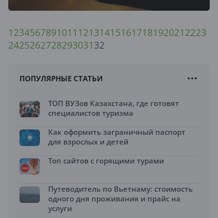
1
2
3
4
5
6
7
8
9
10
11
12
13
14
15
16
17
18
19
20
21
22
23
24
25
26
27
28
29
30
31
32
ПОПУЛЯРНЫЕ СТАТЬИ
ТОП ВУЗов Казахстана, где готовят
специалистов туризма
Как оформить заграничный паспорт
для взрослых и детей
Топ сайтов с горящими турами
Путеводитель по Вьетнаму: стоимость
одного дня проживания и прайс на
услуги