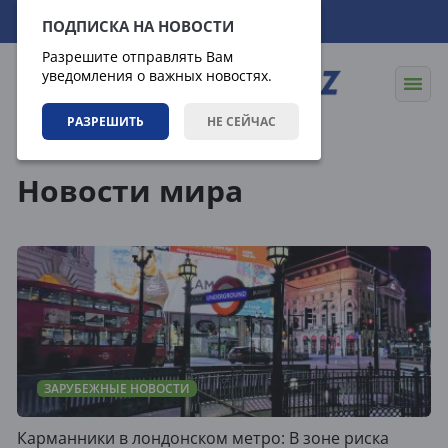
07.08.2026
17:31:02
ПОДПИСКА НА НОВОСТИ
Разрешите отправлять Вам
уведомления о важных новостях.
РАЗРЕШИТЬ
НЕ СЕЙЧАС
Теги
Новости мира
ЗАРУБЕЖНЫЕ НОВОСТИ
Карманники в лондонском метро: В зоне риска