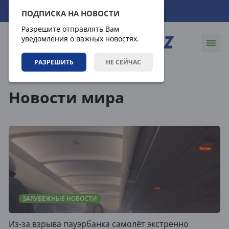
07.08.2026
14:12:35
ПОДПИСКА НА НОВОСТИ
Разрешите отправлять Вам
уведомления о важных новостях.
РАЗРЕШИТЬ
НЕ СЕЙЧАС
Теги
Новости мира
ЗАРУБЕЖНЫЕ НОВОСТИ
Из-за взрыва пауэрбанка самолёт экстренно