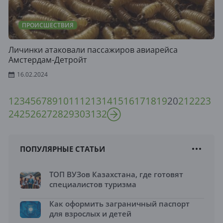
ПРОИСШЕСТВИЯ
Личинки атаковали пассажиров авиарейса
Амстердам-Детройт
16.02.2024
1
2
3
4
5
6
7
8
9
10
11
12
13
14
15
16
17
18
19
20
21
22
23
24
25
26
27
28
29
30
31
32
ПОПУЛЯРНЫЕ СТАТЬИ
ТОП ВУЗов Казахстана, где готовят
специалистов туризма
Как оформить заграничный паспорт
для взрослых и детей