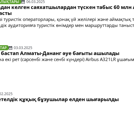
АЛЫҚТАРЫ
06.03.2025
адан келген саяхатшылардан түскен табыс 60 млн
асты
і туристік операторлары, қонақ үй желілері және аймақтық т
лдік аудиторияға туристік өнімдер мен маршруттарды таныс
ТАР
03.03.2025
 бастап Алматы-Дананг әуе бағыты ашылады
а екі рет (сәрсенбі және сенбі күндері) Airbus A321LR ұшағы
02.2025
телдік құқық бұзушылар елден шығарылды