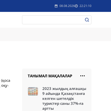
08.08.2026
22:21:10
ТАНЫМАЛ МАҚАЛАЛАР
(қоса
 оқу-
2023 жылдың алғашқы
9 айында Қазақстанға
келген шетелдік
туристер саны 37%-ға
артты