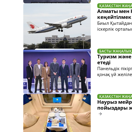
ҚАЗАҚСТАН ЖАҢ
Алматы мен 
кеңейтілмек
Биыл Қытайдан 
іскерлік ортал
БАСТЫ ЖАҢАЛЫҚ
Туризм және 
етеді
Панельдік пікір
қонақ үй желіл
ҚАЗАҚСТАН ЖАҢ
Наурыз мейра
пойыздары 