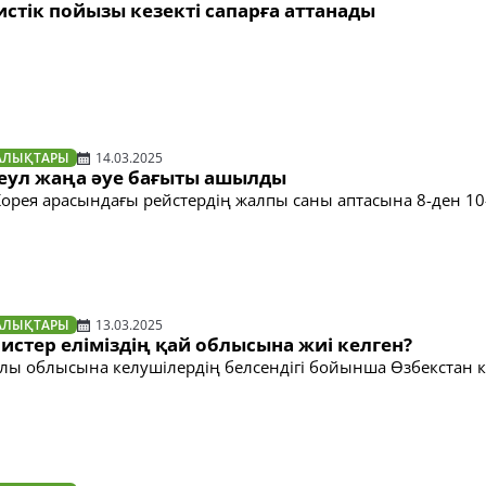
уристік пойызы кезекті сапарға аттанады
АЛЫҚТАРЫ
14.03.2025
еул жаңа әуе бағыты ашылды
Корея арасындағы рейстердің жалпы саны аптасына 8-ден 10-
АЛЫҚТАРЫ
13.03.2025
истер еліміздің қай облысына жиі келген?
йлы облысына келушілердің белсендігі бойынша Өзбекстан 