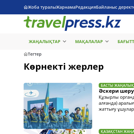
Жоба туралы
Жарнама
Редакция
Байланыс дерект
ЖАҢАЛЫҚТАР
МАҚАЛАЛАР
БАҒЫТ
Тегтер
Көрнекті жерлер
БАСТЫ ЖАҢАЛЫҚ
​​Әскери шер
Құзырлы органд
алғанда) аралы
жаттығу ұшулар
ҚАЗАҚСТАН ЖАҢ