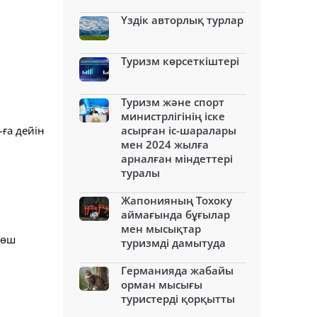
Үздік авторлық турлар
Туризм көрсеткіштері
Туризм және спорт
министрлігінің іске
ға дейін
асырған іс-шаралары
мен 2024 жылға
арналған міндеттері
туралы
Жапонияның Тохоку
аймағында бұғылар
мен мысықтар
көш
туризмді дамытуда
Германияда жабайы
орман мысығы
туристерді қорқытты