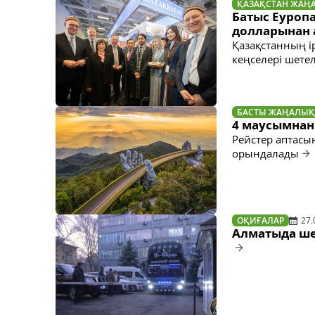
ҚАЗАҚСТАН ЖАҢ
Батыс Еуроп
долларынан 
Қазақстанның ір
кеңселері шете
БАСТЫ ЖАҢАЛЫҚ
4 маусымнан
Рейстер аптасын
орындалады
ОҚИҒАЛАР
27.
Алматыда ше