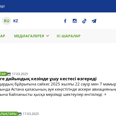
ері
RU
KZ
ТАР
МЕДИАГАЛЕРЕЯ
ІС-ШАРАЛАР
ТАР
17.03.2025
уге дайындық кезінде ұшу кестесі өзгереді
ардың бұйрығына сәйкес 2025 жылғы 22 сәуір мен 7 мамыр 
ғында Астана қаласының әуе кеңістігінде әскери авиацияның
ына байланысты қысқа мерзімді шектеулер енгізіледі
АЛЫҚТАРЫ
17.03.2025