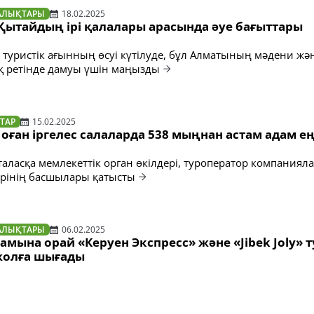
АЛЫҚТАРЫ
18.02.2025
Қытайдың ірі қалалары арасында әуе бағыттары
туристік ағынның өсуі күтілуде, бұл Алматының мәдени жә
ық ретінде дамуы үшін маңызды
ТАР
15.02.2025
оған іргелес салаларда 538 мыңнан астам адам е
таласқа мемлекеттік орган өкілдері, туроператор компаниял
ерінің басшылары қатысты
АЛЫҚТАРЫ
06.02.2025
мына орай «Керуен Экспресс» және «Jibek Joly» т
жолға шығады