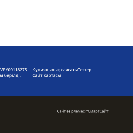
6VPY00118275
Құпиялылық саясаты
Тегтер
ы берілді.
Сайт картасы
Сайт әзірлемесі “
СмартСайт
”