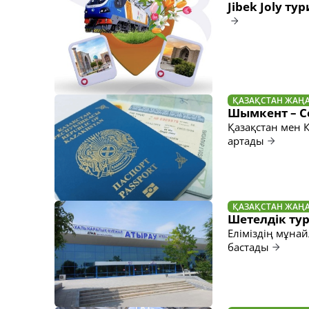
Jibek Joly т
ҚАЗАҚСТАН ЖАҢ
Шымкент – С
Қазақстан мен 
артады
ҚАЗАҚСТАН ЖАҢ
Шетелдік тур
Еліміздің мұна
бастады