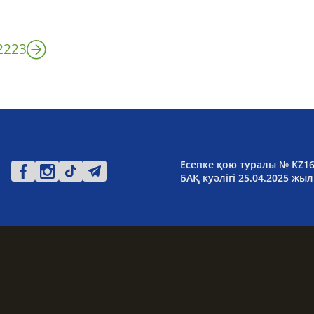
22
23
Есепке қою туралы № KZ1
БАҚ куәлігі 25.04.2025 жыл