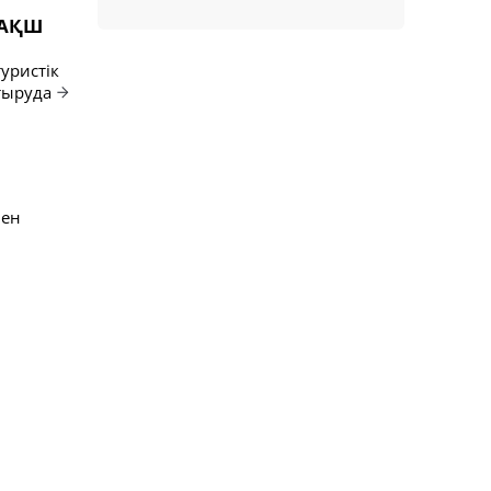
 АҚШ
уристік
тыруда
мен