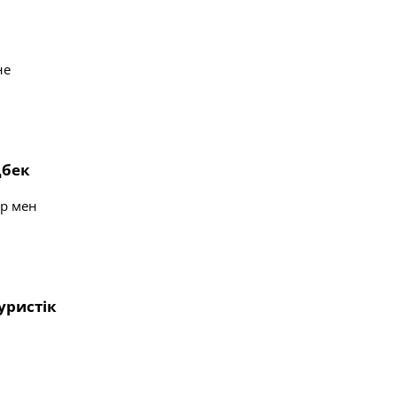
не
ңбек
ар мен
уристік