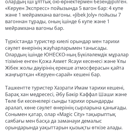
олардың іші ұлттық ою-өрнектермен безендірілген.
«Керуен Экспресс» пойызында 5 вагон бар: 4 купе
және 1 мейрамхана вагоны. «Jibek Joly» пойызы 7
вагоннан тұрады, оның ішінде 6 купе және 1
мейрамхана вагоны бар.
Түркістанда туристер киелі орындар мен тарихи
сәулет өнерінің жауһарларымен танысады.
Олардың ішінде ЮНЕСКО-ның Бүкіләлемдік мұралар
тізіміне енген Қожа Ахмет Ясауи кесенесі және Ұлы
Жібек жолы дәуірінің ерекше атмосферасын қайта
жаңғыртқан «Керуен-сарай» кешені бар.
Ташкентте туристер Хазрати Имам тарихи кешені,
Барақ хан медресесі, Әбу Бәкір Каффал Шаши және
Төле би кесенелері сынды тарихи орындарды
аралап, көне сәулет өнерінің сырларына қанығады.
Сонымен қатар, олар «Magic City» тақырыптық
саябағы мен басқа да заманауи демалыс
орындарында уақыттарын қызықты өткізе алады.