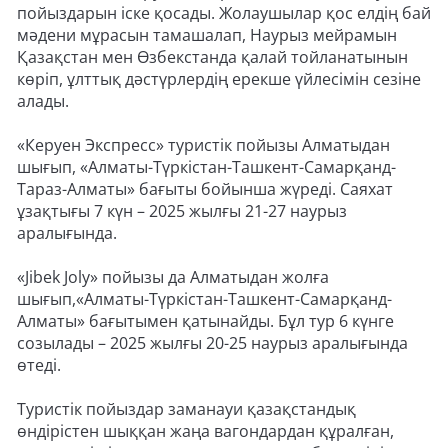
пойыздарын іске қосады. Жолаушылар қос елдің бай
мәдени мұрасын тамашалап, Наурыз мейрамын
Қазақстан мен Өзбекстанда қалай тойланатынын
көріп, ұлттық дәстүрлердің ерекше үйлесімін сезіне
алады.
«Керуен Экспресс» туристік пойызы Алматыдан
шығып, «Алматы-Түркістан-Ташкент-Самарқанд-
Тараз-Алматы» бағыты бойынша жүреді. Саяхат
ұзақтығы 7 күн – 2025 жылғы 21-27 наурыз
аралығында.
«Jibek Joly» пойызы да Алматыдан жолға
шығып,«Алматы-Түркістан-Ташкент-Самарқанд-
Алматы» бағытымен қатынайды. Бұл тур 6 күнге
созылады – 2025 жылғы 20-25 наурыз аралығында
өтеді.
Туристік пойыздар заманауи қазақстандық
өндірістен шыққан жаңа вагондардан құралған,