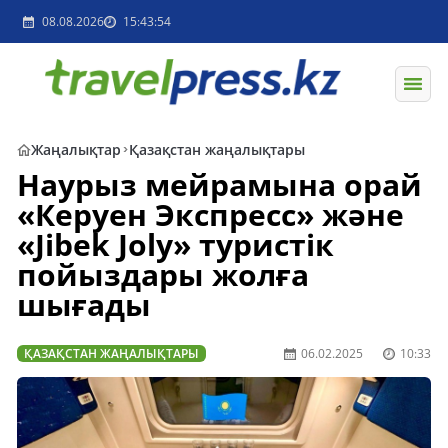
08.08.2026
15:43:54
Жаңалықтар
Қазақстан жаңалықтары
Наурыз мейрамына орай
«Керуен Экспресс» және
«Jibek Joly» туристік
пойыздары жолға
шығады
ҚАЗАҚСТАН ЖАҢАЛЫҚТАРЫ
06.02.2025
10:33