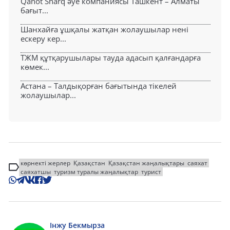
Qanot Sharq әуе компаниясы Ташкент – Алматы
бағыт...
Шанхайға ұшқалы жатқан жолаушылар нені
ескеру кер...
ТЖМ құтқарушылары тауда адасып қалғандарға
көмек...
Астана – Талдықорған бағытында тікелей
жолаушылар...
көрнекті жерлер
Қазақстан
Қазақстан жаңалықтары
саяхат
саяхатшы
туризм туралы жаңалықтар
турист
Інжу Бекмырза