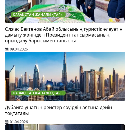
ҚАЗАҚСТАН ЖАҢАЛЫҚТАРЫ
Олжас Бектенов Абай облысының туристік әлеуетін
дамыту жөніндегі Президент тапсырмасының
орындалу барысымен танысты
09.04.2026
ҚАЗАҚСТАН ЖАҢАЛЫҚТАРЫ
Дубайға ұшатын рейстер сәуірдің аяғына дейін
тоқтатады
01.04.2026