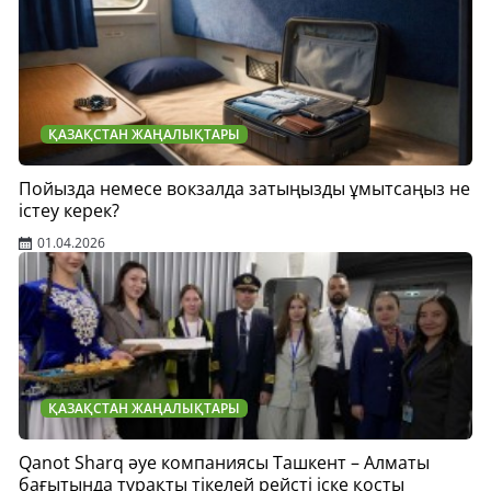
ҚАЗАҚСТАН ЖАҢАЛЫҚТАРЫ
Пойызда немесе вокзалда затыңызды ұмытсаңыз не
істеу керек?
01.04.2026
ҚАЗАҚСТАН ЖАҢАЛЫҚТАРЫ
Qanot Sharq әуе компаниясы Ташкент – Алматы
бағытында тұрақты тікелей рейсті іске қосты