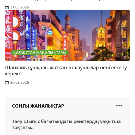
31.03.2026
ҚАЗАҚСТАН ЖАҢАЛЫҚТАРЫ
Шанхайға ұшқалы жатқан жолаушылар нені ескеру
керек?
30.03.2026
СОҢҒЫ ЖАҢАЛЫҚТАР
Таяу Шығыс бағытындағы рейстердің уақытша
тоқтаты...