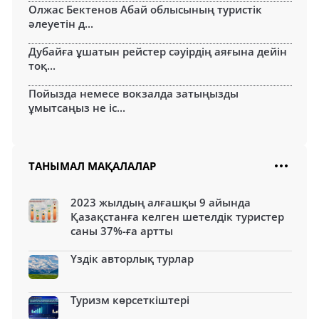
Олжас Бектенов Абай облысының туристік
әлеуетін д...
Дубайға ұшатын рейстер сәуірдің аяғына дейін
тоқ...
Пойызда немесе вокзалда затыңызды
ұмытсаңыз не іс...
ТАНЫМАЛ МАҚАЛАЛАР
2023 жылдың алғашқы 9 айында
Қазақстанға келген шетелдік туристер
саны 37%-ға артты
Үздік авторлық турлар
Туризм көрсеткіштері