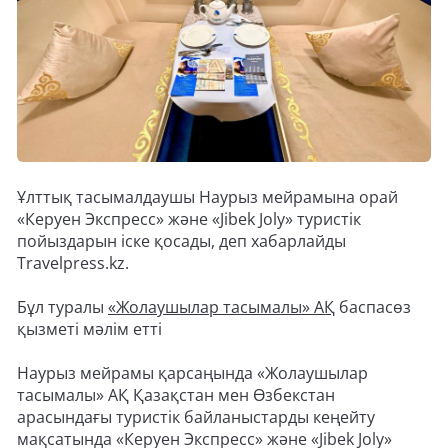
Ұлттық тасымалдаушы Наурыз мейрамына орай
«Керуен Экспресс» және «Jibek Joly» туристік
пойыздарын іске қосады, деп хабарлайды
Travelpress.kz.
Бұл туралы
«Жолаушылар тасымалы» АҚ
баспасөз
қызметі мәлім етті
Наурыз мейрамы қарсаңында «Жолаушылар
тасымалы» АҚ Қазақстан мен Өзбекстан
арасындағы туристік байланыстарды кеңейту
мақсатында «Керуен Экспресс» және «Jibek Joly»