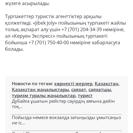
жүзеге асырылады.
Турпакеттер туристік агенттіктер арқылы
қолжетімді. «Jibek Joly» пойызының турпакеті жайлы
толық ақпарат алу үшін +7 (701) 204-34-39 нөміріне,
ал «Керуен Экспресс» пойызының турпакеті
бойынша +7 (701) 750-40-00 нөміріне хабарласуға
болады.
Новости по тегам:
көрнекті жерлер
,
Қазақстан
,
Қазақстан жаңалықтары
,
саяхат
,
саяхатшы
,
туризм туралы жаңалықтар
,
турист
Дубайға ұшатын рейстер сәуірдің аяғына дейін
тоқ...
Пойызда немесе вокзалда затыңызды ұмытсаңыз
не іс...