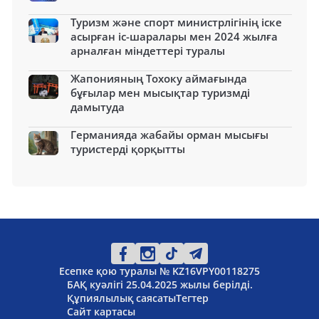
Туризм және спорт министрлігінің іске
асырған іс-шаралары мен 2024 жылға
арналған міндеттері туралы
Жапонияның Тохоку аймағында
бұғылар мен мысықтар туризмді
дамытуда
Германияда жабайы орман мысығы
туристерді қорқытты
Есепке қою туралы № KZ16VPY00118275
БАҚ куәлігі 25.04.2025 жылы берілді.
Құпиялылық саясаты
Тегтер
Сайт картасы