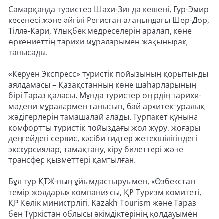
Самарқанда туристер Шахи-Зинда кешені, Гур-Эмир
кесенесі және әйгілі Регистан алаңындағы Шер-Дор,
Тіллә-Кари, Ұлықбек медреселерін аралап, көне
өркениеттің тарихи мұраларымен жақынырақ
танысады.
«Керуен Экспресс» туристік пойызының қорытынды
аялдамасы – Қазақстанның көне шаһарларының
бірі Тараз қаласы. Мұнда туристер өңірдің тарихи-
мәдени мұралармен танысып, бай архитектуралық
жәдігерлерін тамашалай алады. Турпакет құнына
комфортты туристік пойыздағы жол жүру, жоғары
деңгейдегі сервис, кәсіби гидтер жетекшілігіндегі
экскурсиялар, тамақтану, кіру билеттері және
трансфер қызметтері қамтылған.
Бұл тур ҚТЖ-ның ұйымдастыруымен, «Өзбекстан
темір жолдары» компаниясы, ҚР Туризм комитеті,
ҚР Көлік министрлігі, Kazakh Tourism және Тараз
бен Түркістан облысы әкімдіктерінің қолдауымен