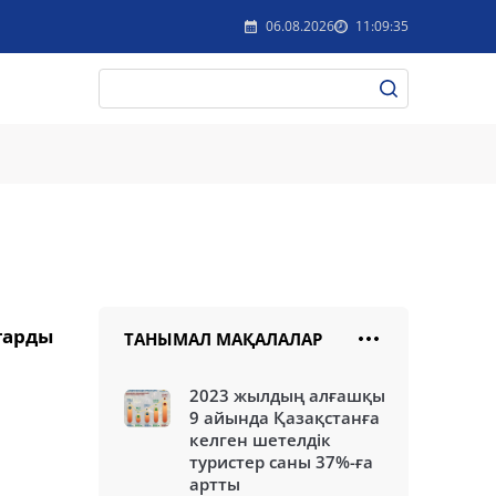
06.08.2026
11:09:35
тарды
ТАНЫМАЛ МАҚАЛАЛАР
2023 жылдың алғашқы
9 айында Қазақстанға
келген шетелдік
туристер саны 37%-ға
артты