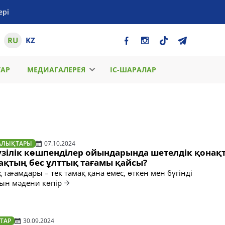
ері
RU
KZ
ТАР
МЕДИАГАЛЕРЕЯ
ІС-ШАРАЛАР
АЛЫҚТАРЫ
07.10.2024
үзілік көшпенділер ойындарында шетелдік қонақ
ақтың бес ұлттық тағамы қайсы?
қ тағамдары – тек тамақ қана емес, өткен мен бүгінді
ын мәдени көпір
ТАР
30.09.2024