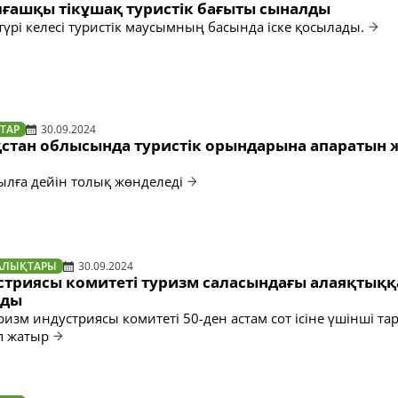
лғашқы тікұшақ туристік бағыты сыналды
түрі келесі туристік маусымның басында іске қосылады.
ТАР
30.09.2024
стан облысында туристік орындарына апаратын 
ылға дейін толық жөнделеді
АЛЫҚТАРЫ
30.09.2024
стриясы комитеті туризм саласындағы алаяқтыққ
ады
уризм индустриясы комитеті 50-ден астам сот ісіне үшінші та
п жатыр