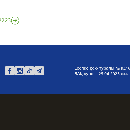
22
23
Есепке қою туралы № KZ1
БАҚ куәлігі 25.04.2025 жыл