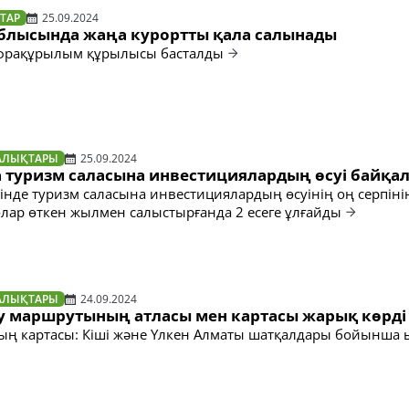
ТАР
25.09.2024
блысында жаңа курортты қала салынады
фрақұрылым құрылысы басталды
АЛЫҚТАРЫ
25.09.2024
 туризм саласына инвестициялардың өсуі байқа
зінде туризм саласына инвестициялардың өсуінің оң серпіні
 олар өткен жылмен салыстырғанда 2 есеге ұлғайды
АЛЫҚТАРЫ
24.09.2024
у маршрутының атласы мен картасы жарық көрді
ың картасы: Кіші және Үлкен Алматы шатқалдары бойынша