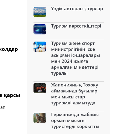
Үздік авторлық турлар
Туризм көрсеткіштері
Туризм және спорт
жолдар
министрлігінің іске
асырған іс-шаралары
мен 2024 жылға
арналған міндеттері
туралы
Жапонияның Тохоку
аймағында бұғылар
а қарсы
мен мысықтар
туризмді дамытуда
рап
Германияда жабайы
орман мысығы
туристерді қорқытты