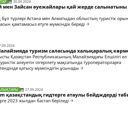
ТАР
30.09.2024
й мен Зайсан әуежайлары қай жерде салынатыны 
ң бұл түрлері Астана мен Алматыдан облыстың туристік ор
асын қамтамасыз етуге мүмкіндік береді
7.09.2024
 Малайзияда туризм саласында халықаралық көрме
сты Қазақстан Республикасының Малайзиядағы Елшілігі ел
уристік әлеуетін ілгерілету мақсатында туроператорларға
тендінде қатысу мүмкіндігін ұсынады
АЛЫҚТАРЫ
27.09.2024
sm қазақстандық гидтерге атаулы бейдждерді табы
рге 2023 жылдан бастап беріледі