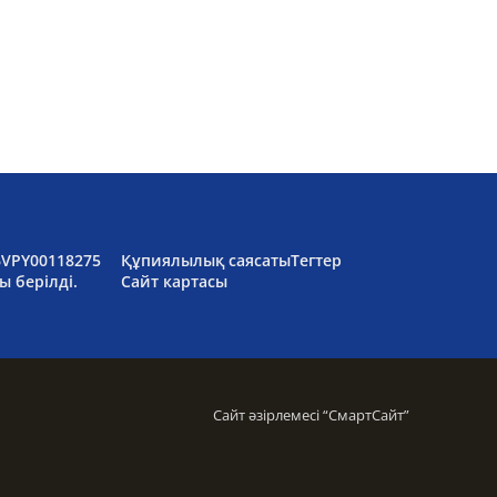
6VPY00118275
Құпиялылық саясаты
Тегтер
ы берілді.
Сайт картасы
Сайт әзірлемесі “
СмартСайт
”