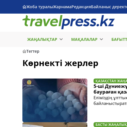
Жоба туралы
Жарнама
Редакция
Байланыс дерект
ЖАҢАЛЫҚТАР
МАҚАЛАЛАР
БАҒЫТ
Тегтер
Көрнекті жерлер
ҚАЗАҚСТАН ЖАҢ
5-ші Дүниеж
баураған қаз
Еліміздің ұлтты
байланыстырат
БАСТЫ ЖАҢАЛЫҚ