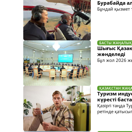
Бурабайда а
Бұндай қызмет 
БАСТЫ ЖАҢАЛЫҚ
Шығыс Қазақ
жөнделеді
Бұл жол 2026 ж
ҚАЗАҚСТАН ЖАҢ
Туризм инду
күресті баст
Қазіргі таңда Т
ретінде қатысы