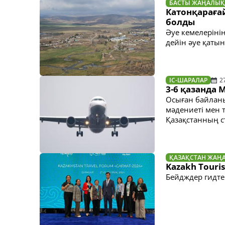
БАСТЫ ЖАҢАЛЫҚ
Катонқараға
болды
Әуе кемелеріні
дейін әуе қатын
ІС-ШАРАЛАР
2
3-6 қазанда
Осыған байланы
мәдениеті мен т
Қазақстанның с
ҚАЗАҚСТАН ЖАҢ
Kazakh Touri
Бейдждер гидте