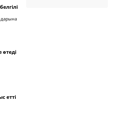
белгілі
ындарына
 өтеді
с етті