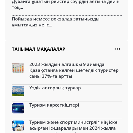
Дубайға ұшатын рейстер сәуірдің аяғына дейін
тоқ...
Пойызда немесе вокзалда затыңызды
ұмытсаңыз не іс...
ТАНЫМАЛ МАҚАЛАЛАР
2023 жылдың алғашқы 9 айында
Қазақстанға келген шетелдік туристер
саны 37%-ға артты
Үздік авторлық турлар
Туризм көрсеткіштері
Туризм және спорт министрлігінің іске
асырған іс-шаралары мен 2024 жылға