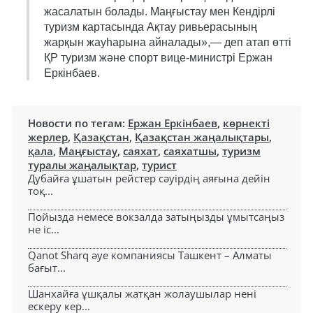
жасалатын болады. Маңғыстау мен Кендірлі
туризм картасында Ақтау ривьерасының
жарқын жауһарына айналады»,— деп атап өтті
ҚР туризм және спорт вице-министрі Ержан
Еркінбаев.
Новости по тегам:
Ержан Еркінбаев
,
көрнекті
жерлер
,
Қазақстан
,
Қазақстан жаңалықтары
,
қала
,
Маңғыстау
,
саяхат
,
саяхатшы
,
туризм
туралы жаңалықтар
,
турист
Дубайға ұшатын рейстер сәуірдің аяғына дейін
тоқ...
Пойызда немесе вокзалда затыңызды ұмытсаңыз
не іс...
Qanot Sharq әуе компаниясы Ташкент – Алматы
бағыт...
Шанхайға ұшқалы жатқан жолаушылар нені
ескеру кер...