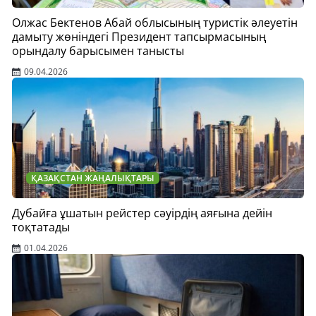
Олжас Бектенов Абай облысының туристік әлеуетін
дамыту жөніндегі Президент тапсырмасының
орындалу барысымен танысты
09.04.2026
ҚАЗАҚСТАН ЖАҢАЛЫҚТАРЫ
Дубайға ұшатын рейстер сәуірдің аяғына дейін
тоқтатады
01.04.2026