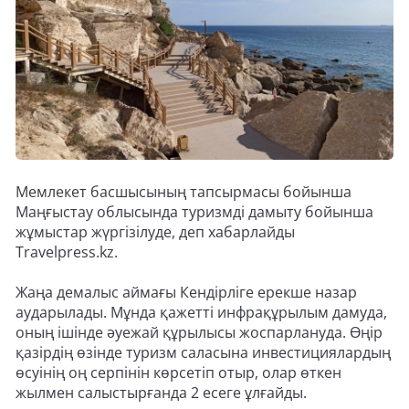
Мемлекет басшысының тапсырмасы бойынша
Маңғыстау облысында туризмді дамыту бойынша
жұмыстар жүргізілуде, деп хабарлайды
Travelpress.kz.
Жаңа демалыс аймағы Кендірліге ерекше назар
аударылады. Мұнда қажетті инфрақұрылым дамуда,
оның ішінде әуежай құрылысы жоспарлануда. Өңір
қазірдің өзінде туризм саласына инвестициялардың
өсуінің оң серпінін көрсетіп отыр, олар өткен
жылмен салыстырғанда 2 есеге ұлғайды.