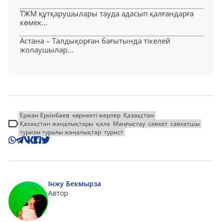
ТЖМ құтқарушылары тауда адасып қалғандарға
көмек...
Астана – Талдықорған бағытында тікелей
жолаушылар...
Ержан Еркінбаев
көрнекті жерлер
Қазақстан
Қазақстан жаңалықтары
қала
Маңғыстау
саяхат
саяхатшы
туризм туралы жаңалықтар
турист
Інжу Бекмырза
Автор