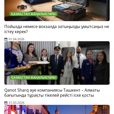
ҚАЗАҚСТАН ЖАҢАЛЫҚТАРЫ
Пойызда немесе вокзалда затыңызды ұмытсаңыз не
істеу керек?
01.04.2026
ҚАЗАҚСТАН ЖАҢАЛЫҚТАРЫ
Qanot Sharq әуе компаниясы Ташкент – Алматы
бағытында тұрақты тікелей рейсті іске қосты
31.03.2026