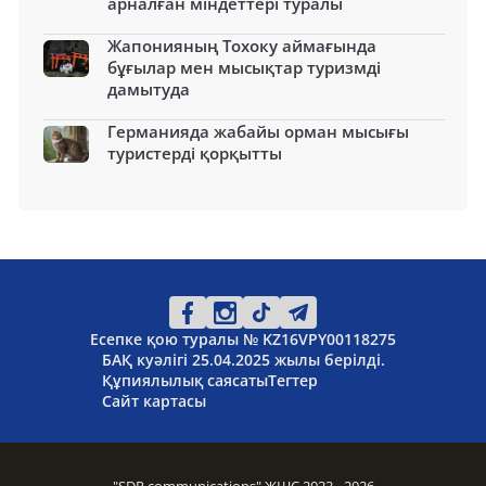
арналған міндеттері туралы
Жапонияның Тохоку аймағында
бұғылар мен мысықтар туризмді
дамытуда
Германияда жабайы орман мысығы
туристерді қорқытты
Есепке қою туралы № KZ16VPY00118275
БАҚ куәлігі 25.04.2025 жылы берілді.
Құпиялылық саясаты
Тегтер
Сайт картасы