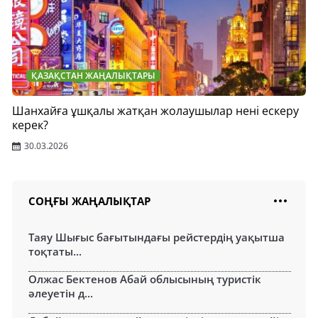
ҚАЗАҚСТАН ЖАҢАЛЫҚТАРЫ
Шанхайға ұшқалы жатқан жолаушылар нені ескеру
керек?
30.03.2026
СОҢҒЫ ЖАҢАЛЫҚТАР
Таяу Шығыс бағытындағы рейстердің уақытша
тоқтаты...
Олжас Бектенов Абай облысының туристік
әлеуетін д...