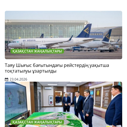
ҚАЗАҚСТАН ЖАҢАЛЫҚТАРЫ
Таяу Шығыс бағытындағы рейстердің уақытша
тоқтатылуы ұзартылды
23.04.2026
ҚАЗАҚСТАН ЖАҢАЛЫҚТАРЫ