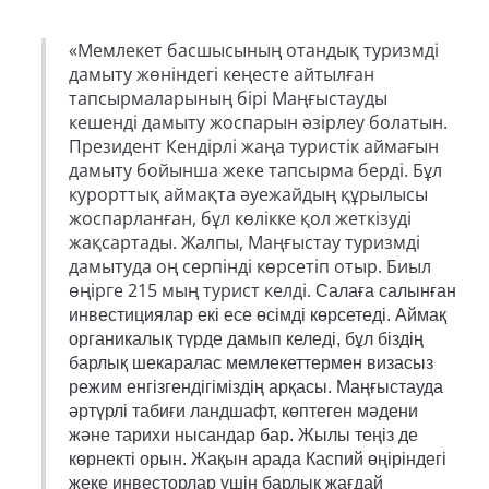
«Мемлекет басшысының отандық туризмді
дамыту жөніндегі кеңесте айтылған
тапсырмаларының бірі Маңғыстауды
кешенді дамыту жоспарын әзірлеу болатын.
Президент Кендірлі жаңа туристік аймағын
дамыту бойынша жеке тапсырма берді. Бұл
курорттық аймақта әуежайдың құрылысы
жоспарланған, бұл көлікке қол жеткізуді
жақсартады. Жалпы, Маңғыстау туризмді
дамытуда оң серпінді көрсетіп отыр. Биыл
өңірге 215 мың турист келді.
Салаға салынған
инвестициялар екі есе өсімді көрсетеді. Аймақ
органикалық түрде дамып келеді, бұл біздің
барлық шекаралас мемлекеттермен визасыз
режим енгізгендігіміздің арқасы. Маңғыстауда
әртүрлі табиғи ландшафт, көптеген мәдени
және тарихи нысандар бар. Жылы теңіз де
көрнекті орын. Жақын арада Каспий өңіріндегі
жеке инвесторлар үшін барлық жағдай