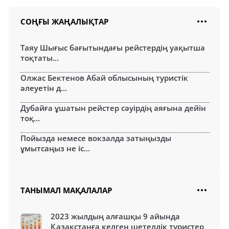
СОҢҒЫ ЖАҢАЛЫҚТАР
Таяу Шығыс бағытындағы рейстердің уақытша
тоқтаты...
Олжас Бектенов Абай облысының туристік
әлеуетін д...
Дубайға ұшатын рейстер сәуірдің аяғына дейін
тоқ...
Пойызда немесе вокзалда затыңызды
ұмытсаңыз не іс...
ТАНЫМАЛ МАҚАЛАЛАР
2023 жылдың алғашқы 9 айында
Қазақстанға келген шетелдік туристер