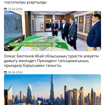
тоқтатылуы ұзартылды
23.04.2026
ҚАЗАҚСТАН ЖАҢАЛЫҚТАРЫ
Олжас Бектенов Абай облысының туристік әлеуетін
дамыту жөніндегі Президент тапсырмасының
орындалу барысымен танысты
09.04.2026