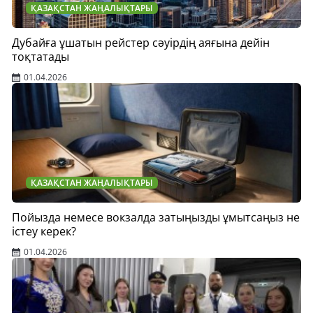
ҚАЗАҚСТАН ЖАҢАЛЫҚТАРЫ
Дубайға ұшатын рейстер сәуірдің аяғына дейін
тоқтатады
01.04.2026
ҚАЗАҚСТАН ЖАҢАЛЫҚТАРЫ
Пойызда немесе вокзалда затыңызды ұмытсаңыз не
істеу керек?
01.04.2026