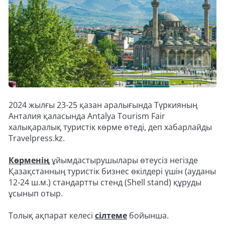
2024 жылғы 23-25 қазан аралығында Түркияның
Анталия қаласында Antalya Tourism Fair
халықаралық туристік көрме өтеді, деп хабарлайды
Travelpress.kz.
Көрменің
ұйымдастырушылары өтеусіз негізде
Қазақстанның туристік бизнес өкілдері үшін (ауданы
12-24 ш.м.) стандартты стенд (Shell stand) құруды
ұсынып отыр.
Толық ақпарат келесі
сілтеме
бойынша.