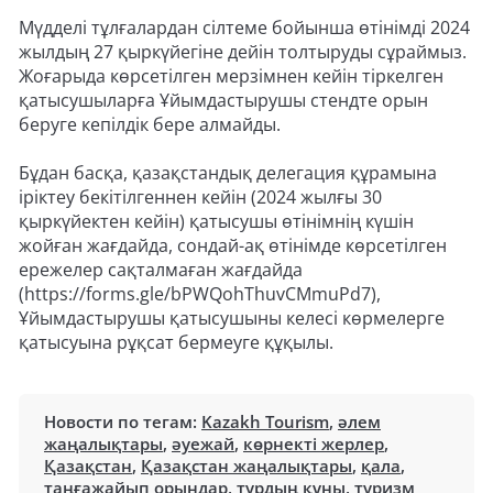
Мүдделі тұлғалардан сілтеме бойынша өтінімді 2024
жылдың 27 қыркүйегіне дейін толтыруды сұраймыз.
Жоғарыда көрсетілген мерзімнен кейін тіркелген
қатысушыларға Ұйымдастырушы стендте орын
беруге кепілдік бере алмайды.
Бұдан басқа, қазақстандық делегация құрамына
іріктеу бекітілгеннен кейін (2024 жылғы 30
қыркүйектен кейін) қатысушы өтінімнің күшін
жойған жағдайда, сондай-ақ өтінімде көрсетілген
ережелер сақталмаған жағдайда
(https://forms.gle/bPWQohThuvCMmuPd7),
Ұйымдастырушы қатысушыны келесі көрмелерге
қатысуына рұқсат бермеуге құқылы.
Новости по тегам:
Kazakh Tourism
,
әлем
жаңалықтары
,
әуежай
,
көрнекті жерлер
,
Қазақстан
,
Қазақстан жаңалықтары
,
қала
,
таңғажайып орындар
,
турдың құны
,
туризм