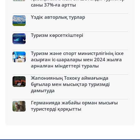
саны 37%-ға артты
Үздік авторлық турлар
Туризм көрсеткіштері
Туризм және спорт министрлігінің іске
асырған іс-шаралары мен 2024 жылға
арналған міндеттері туралы
Жапонияның Тохоку аймағында
бұғылар мен мысықтар туризмді
дамытуда
Германияда жабайы орман мысығы
туристерді қорқытты