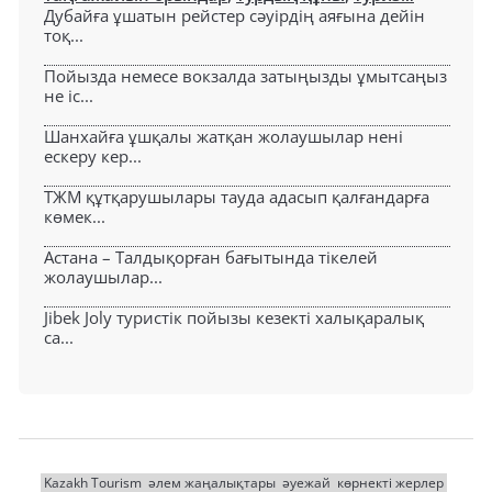
Дубайға ұшатын рейстер сәуірдің аяғына дейін
тоқ...
Пойызда немесе вокзалда затыңызды ұмытсаңыз
не іс...
Шанхайға ұшқалы жатқан жолаушылар нені
ескеру кер...
ТЖМ құтқарушылары тауда адасып қалғандарға
көмек...
Астана – Талдықорған бағытында тікелей
жолаушылар...
Jibek Joly туристік пойызы кезекті халықаралық
са...
Kazakh Tourism
әлем жаңалықтары
әуежай
көрнекті жерлер