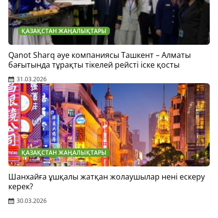
ҚАЗАҚСТАН ЖАҢАЛЫҚТАРЫ
Qanot Sharq әуе компаниясы Ташкент – Алматы
бағытында тұрақты тікелей рейсті іске қосты
31.03.2026
ҚАЗАҚСТАН ЖАҢАЛЫҚТАРЫ
Шанхайға ұшқалы жатқан жолаушылар нені ескеру
керек?
30.03.2026