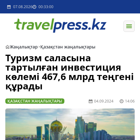
07.08.2026
00:33:00
Жаңалықтар
Қазақстан жаңалықтары
Туризм саласына
тартылған инвестиция
көлемі 467,6 млрд теңгені
құрады
ҚАЗАҚСТАН ЖАҢАЛЫҚТАРЫ
04.09.2024
14:06