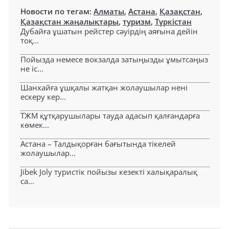
Новости по тегам:
Алматы
,
Астана
,
Қазақстан
,
Қазақстан жаңалықтары
,
туризм
,
Түркістан
Дубайға ұшатын рейстер сәуірдің аяғына дейін
тоқ...
Пойызда немесе вокзалда затыңызды ұмытсаңыз
не іс...
Шанхайға ұшқалы жатқан жолаушылар нені
ескеру кер...
ТЖМ құтқарушылары тауда адасып қалғандарға
көмек...
Астана – Талдықорған бағытында тікелей
жолаушылар...
Jibek Joly туристік пойызы кезекті халықаралық
са...