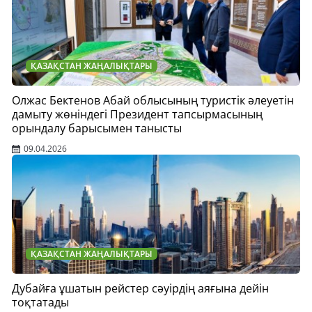
ҚАЗАҚСТАН ЖАҢАЛЫҚТАРЫ
Олжас Бектенов Абай облысының туристік әлеуетін
дамыту жөніндегі Президент тапсырмасының
орындалу барысымен танысты
09.04.2026
ҚАЗАҚСТАН ЖАҢАЛЫҚТАРЫ
Дубайға ұшатын рейстер сәуірдің аяғына дейін
тоқтатады