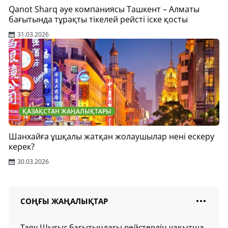
Qanot Sharq әуе компаниясы Ташкент – Алматы
бағытында тұрақты тікелей рейсті іске қосты
31.03.2026
ҚАЗАҚСТАН ЖАҢАЛЫҚТАРЫ
Шанхайға ұшқалы жатқан жолаушылар нені ескеру
керек?
30.03.2026
СОҢҒЫ ЖАҢАЛЫҚТАР
Таяу Шығыс бағытындағы рейстердің уақытша