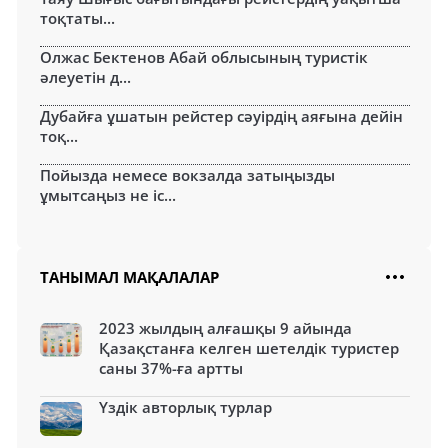
тоқтаты...
Олжас Бектенов Абай облысының туристік
әлеуетін д...
Дубайға ұшатын рейстер сәуірдің аяғына дейін
тоқ...
Пойызда немесе вокзалда затыңызды
ұмытсаңыз не іс...
ТАНЫМАЛ МАҚАЛАЛАР
2023 жылдың алғашқы 9 айында
Қазақстанға келген шетелдік туристер
саны 37%-ға артты
Үздік авторлық турлар