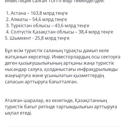
инвестиция салған ТОП-5 өңір төмендегідей:
1. Астана – 163,8 млрд теңге
2. Алматы – 54,6 млрд теңге
3. Түркістан облысы – 43,6 млрд теңге
4. Солтүстік Қазақстан облысы – 38,4 млрд теңге
5. Шымкент - 25,8 млрд теңге
Бұл өсім туристік саланың тұрақты дамып келе
жатқанын көрсетеді. Инвесторлардың осы секторға
деген қызығушылығының артқаны жаңа туристік
нысандар салуға, қолданыстағы инфрақұрылымды
жаңғыртуға және ұсынылатын қызметтердің
сапасын арттыруға бағытталған.
Аталған шаралар, өз кезегінде, Қазақстанның
туристік бағыт ретінде тартымдылығын арттыруға
ықпал етеді.