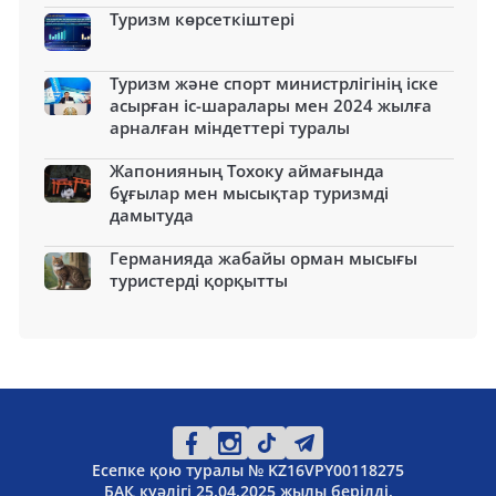
Туризм көрсеткіштері
Туризм және спорт министрлігінің іске
асырған іс-шаралары мен 2024 жылға
арналған міндеттері туралы
Жапонияның Тохоку аймағында
бұғылар мен мысықтар туризмді
дамытуда
Германияда жабайы орман мысығы
туристерді қорқытты
Есепке қою туралы № KZ16VPY00118275
БАҚ куәлігі 25.04.2025 жылы берілді.