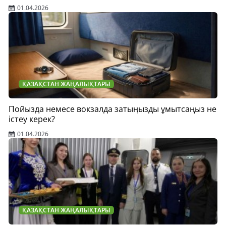
01.04.2026
ҚАЗАҚСТАН ЖАҢАЛЫҚТАРЫ
Пойызда немесе вокзалда затыңызды ұмытсаңыз не
істеу керек?
01.04.2026
ҚАЗАҚСТАН ЖАҢАЛЫҚТАРЫ