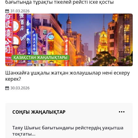
бағытында тұрақты тікелей рейсті іске қосты
31.03.2026
ҚАЗАҚСТАН ЖАҢАЛЫҚТАРЫ
Шанхайға ұшқалы жатқан жолаушылар нені ескеру
керек?
30.03.2026
СОҢҒЫ ЖАҢАЛЫҚТАР
Таяу Шығыс бағытындағы рейстердің уақытша
тоқтаты...