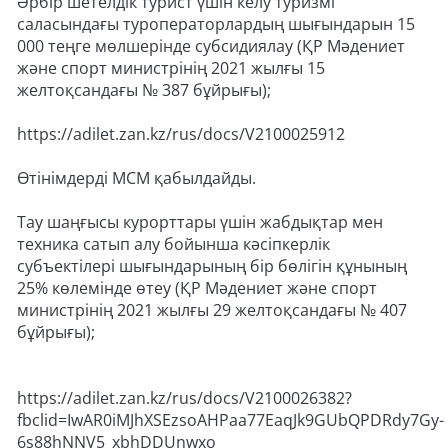
Әрбір шетелдік турист үшін келу туризмі
саласындағы туроператорлардың шығындарын 15
000 теңге мөлшерінде субсидиялау (ҚР Мәдениет
және спорт министрінің 2021 жылғы 15
желтоқсандағы № 387 бұйрығы);
https://adilet.zan.kz/rus/docs/V2100025912
Өтінімдерді МСМ қабылдайды.
Тау шаңғысы курорттары үшін жабдықтар мен
техника сатып алу бойынша кәсіпкерлік
субъектілері шығындарының бір бөлігін құнының
25% көлемінде өтеу (ҚР Мәдениет және спорт
министрінің 2021 жылғы 29 желтоқсандағы № 407
бұйрығы);
https://adilet.zan.kz/rus/docs/V2100026382?
fbclid=IwAR0iMJhXSEzsoAHPaa77EaqJk9GUbQPDRdy7Gy-
6s88hNNV5_xbhDDUnwxo