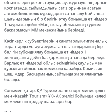
объектілерін реконструкциялау, жүргізушінің орнын
қоспағанда, сыйымдылығы сегіз орыннан асатын
автомобиль көлік құралдарын сатып алу бойынша
шығындарының бір бөлігін өтеу бойынша өтінімдер
1 наурызға дейін «Маңғыстау облысының туризм
басқармасы» ММ мекенжайына беріледі.
Кәсіпкерлік субъектілерінің санитарлық-гигиеналық
тораптарды ұстауға жұмсаған шығындарының бір
бөлігін субсидиялау бойынша өтінімдер 1
желтоқсанға дейін басқарманың атына да беріледі.
Барлық өтінімдерді облыс әкімдігінің қаулысымен
құрылған облыстық комиссия қарайды. Комиссия
шешімдері Басқарманың сайтында жарияланатын
болады.
Сонымен қатар, ҚР Туризм және спорт министрлігі
мен «Kazakh Tourism» ҰК» АҚ желісі бойынша келесі
мемлекеттік қолдау шаралары бар.