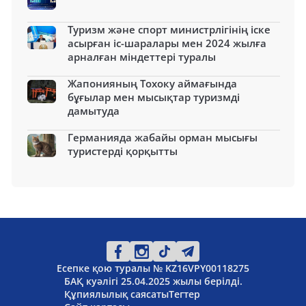
Туризм және спорт министрлігінің іске
асырған іс-шаралары мен 2024 жылға
арналған міндеттері туралы
Жапонияның Тохоку аймағында
бұғылар мен мысықтар туризмді
дамытуда
Германияда жабайы орман мысығы
туристерді қорқытты
Есепке қою туралы № KZ16VPY00118275
БАҚ куәлігі 25.04.2025 жылы берілді.
Құпиялылық саясаты
Тегтер