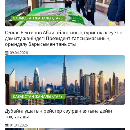
ҚАЗАҚСТАН ЖАҢАЛЫҚТАРЫ
Олжас Бектенов Абай облысының туристік әлеуетін
дамыту жөніндегі Президент тапсырмасының
орындалу барысымен танысты
09.04.2026
ҚАЗАҚСТАН ЖАҢАЛЫҚТАРЫ
Дубайға ұшатын рейстер сәуірдің аяғына дейін
тоқтатады
01.04.2026