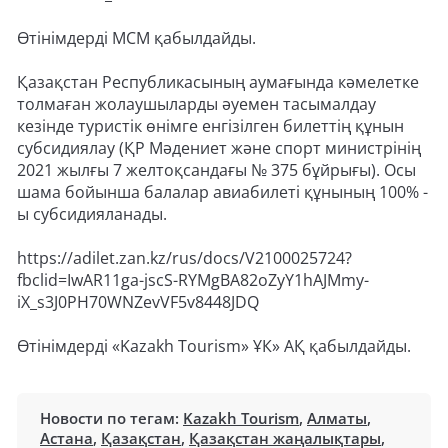
Өтінімдерді МСМ қабылдайды.
Қазақстан Республикасының аумағында кәмелетке
толмаған жолаушыларды әуемен тасымалдау
кезінде туристік өнімге енгізілген билеттің құнын
субсидиялау (ҚР Мәдениет және спорт министрінің
2021 жылғы 7 желтоқсандағы № 375 бұйрығы). Осы
шама бойынша балалар авиабилеті құнының 100% -
ы субсидияланады.
https://adilet.zan.kz/rus/docs/V2100025724?
fbclid=IwAR11ga-jscS-RYMgBA82oZyY1hAJMmy-
iX_s3J0PH70WNZevVF5v8448JDQ
Өтінімдерді «Kazakh Tourism» ҰК» АҚ қабылдайды.
Новости по тегам:
Kazakh Tourism
,
Алматы
,
Астана
,
Қазақстан
,
Қазақстан жаңалықтары
,