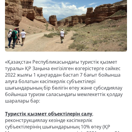
«Қазақстан Республикасындағы туристік қызмет
туралы» ҚР Заңына енгізілген өзгерістерге сәйкес
2022 жылғы 1 қаңтардан бастап 7 бағыт бойынша
алуға болатын кәсіпкерлік субъектілері
шығындарының бір бөлігін өтеу және субсидиялау
бойынша туризм саласындағы мемлекеттік қолдау
шаралары бар:
Туристік қызмет объектілерін салу
,
реконструкциялау кезінде кәсіпкерлік
субъектілерінің шығындарының 10% өтеу (ҚР