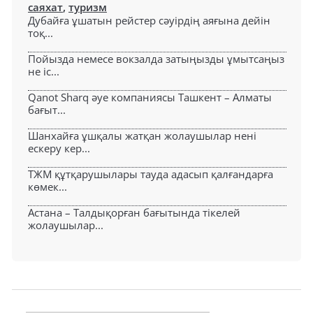
саяхат
,
туризм
Дубайға ұшатын рейстер сәуірдің аяғына дейін
тоқ...
Пойызда немесе вокзалда затыңызды ұмытсаңыз
не іс...
Qanot Sharq әуе компаниясы Ташкент – Алматы
бағыт...
Шанхайға ұшқалы жатқан жолаушылар нені
ескеру кер...
ТЖМ құтқарушылары тауда адасып қалғандарға
көмек...
Астана – Талдықорған бағытында тікелей
жолаушылар...