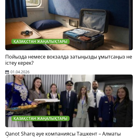
ҚАЗАҚСТАН ЖАҢАЛЫҚТАРЫ
Пойызда немесе вокзалда затыңызды ұмытсаңыз не
істеу керек?
01.04.2026
ҚАЗАҚСТАН ЖАҢАЛЫҚТАРЫ
Qanot Sharq әуе компаниясы Ташкент – Алматы