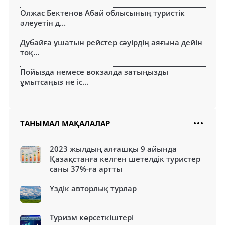
Олжас Бектенов Абай облысының туристік
әлеуетін д...
Дубайға ұшатын рейстер сәуірдің аяғына дейін
тоқ...
Пойызда немесе вокзалда затыңызды
ұмытсаңыз не іс...
ТАНЫМАЛ МАҚАЛАЛАР
2023 жылдың алғашқы 9 айында
Қазақстанға келген шетелдік туристер
саны 37%-ға артты
Үздік авторлық турлар
Туризм көрсеткіштері