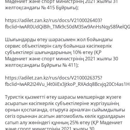
Мәдениет және спорт министрінің 2021 жылғы 31
желтоқсандағы № 415 Бұйрығы);
https://adilet.zan.kz/rus/docs/V2100026403?
fbclid=IwAR0UdQiBIh_TMk9c50dM3Sw9AnHsNqyS8fAelQG
Шығындарды өтеу шарасымен жол бойындағы
сервис объектілерін салу бойынша кәсіпкерлік
субъектілері шығындарының 10% өтеу (ҚР
Мәдениет және спорт министрінің 2021 жылғы 30
желтоқсандағы Бұйрығы № 411);
https://adilet.zan.kz/rus/docs/V2100026375?
fbclid=IwAR2I24Vu_l4t0iiEx3jtkoP_RXAdq8Bcvjq20Ct4as1
Туристік қызметті өтеу шарасы мөлшерінде жүзеге
асыратын кәсіпкерлік субъектілеріне жүргізушінің
орнын қоспағанда, отыруға арналған сыйымдылығы
сегіз орыннан асатын автомобиль көлік құралдарын
сатып алу жөніндегі құнның 25% өтеу (ҚР Мәдениет
және спорт министрінің 2021 жылғы 30