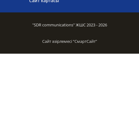
Сайт картасы
"SDR communications" ЖШС 2023 - 2026
Сайт әзірлемесі “
СмартСайт
”