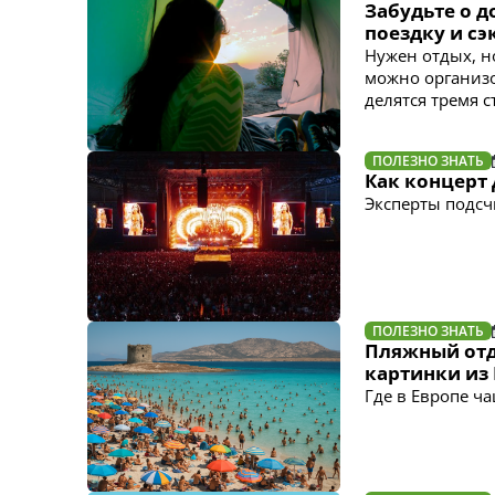
Забудьте о д
поездку и с
Нужен отдых, н
можно организо
делятся тремя с
ПОЛЕЗНО ЗНАТЬ
Как концерт
Эксперты подсч
ПОЛЕЗНО ЗНАТЬ
Пляжный отд
картинки из 
Где в Европе ч