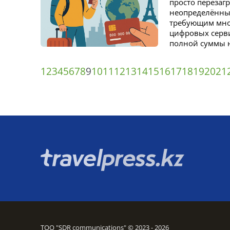
просто перезаг
неопределённый
требующим мно
цифровых серви
полной суммы н
1
2
3
4
5
6
7
8
9
10
11
12
13
14
15
16
17
18
19
20
21
ТОО "SDR communications" © 2023 - 2026