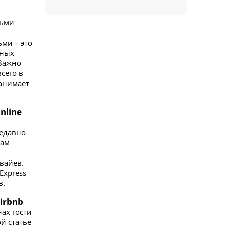
тьми
ми – это
йных
 Важно
сего в
занимает
nline
недавно
вам
вайев.
Express
в.
irbnb
ах гости
й статье