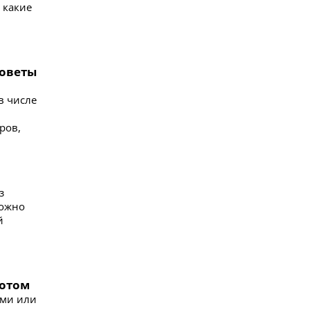
 какие
советы
в числе
ров,
з
можно
й
потом
ами или