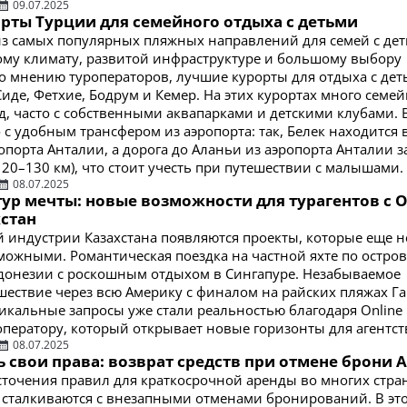
09.07.2025
рты Турции для семейного отдыха с детьми
из самых популярных пляжных направлений для семей с де
ому климату, развитой инфраструктуре и большому выбору
о мнению туроператоров, лучшие курорты для отдыха с деть
Сиде, Фетхие, Бодрум и Кемер. На этих курортах много семе
зд, часто с собственными аквапарками и детскими клубами.
с удобным трансфером из аэропорта: так, Белек находится в
ропорта Анталии, а дорога до Аланьи из аэропорта Анталии 
120–130 км), что стоит учесть при путешествии с малышами.
08.07.2025
тур мечты: новые возможности для турагентов с O
хстан
й индустрии Казахстана появляются проекты, которые еще 
можными. Романтическая поездка на частной яхте по остро
донезии с роскошным отдыхом в Сингапуре. Незабываемое
шествие через всю Америку с финалом на райских пляжах Га
никальные запросы уже стали реальностью благодаря Online 
роператору, который открывает новые горизонты для агентст
08.07.2025
 свои права: возврат средств при отмене брони A
сточения правил для краткосрочной аренды во многих стран
е сталкиваются с внезапными отменами бронирований. В это