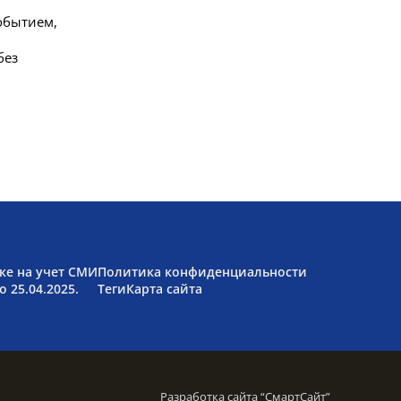
обытием,
без
ке на учет СМИ
Политика конфиденциальности
 25.04.2025.
Теги
Карта сайта
Разработка сайта “
СмартСайт
”