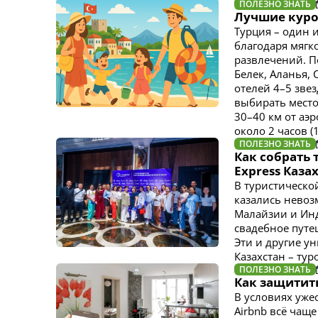
ПОЛЕЗНО ЗНАТЬ
Лучшие куро
Турция – один 
благодаря мягк
развлечений. П
Белек, Аланья, 
отелей 4–5 зве
выбирать место 
30–40 км от аэ
около 2 часов (
ПОЛЕЗНО ЗНАТЬ
Как собрать 
Express Каза
В туристическо
казались невоз
Малайзии и Ин
свадебное путе
Эти и другие у
Казахстан – ту
ПОЛЕЗНО ЗНАТЬ
Как защитить
В условиях уже
Airbnb всё чащ