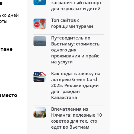
в
заграничный паспорт
для взрослых и детей
ько дней
Топ сайтов с
ерты
горящими турами
Путеводитель по
Вьетнаму: стоимость
стане
одного дня
проживания и прайс
на услуги
Как подать заявку на
лотерею Green Card
2025: Рекомендации
для граждан
вместо
Казахстана
Впечатления из
Нячанга: полезные 10
советов для тех, кто
едет во Вьетнам