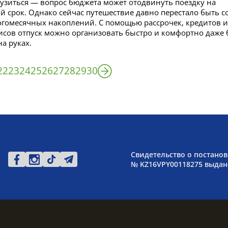
рузиться — вопрос бюджета может отодвинуть поездку на
 срок. Однако сейчас путешествие давно перестало быть с
гомесячных накоплений. С помощью рассрочек, кредитов и
сов отпуск можно организовать быстро и комфортно даже 
а руках.
22
23
24
25
26
27
28
29
30
Свидетельство о постанов
№ KZ16VPY00118275 выдано