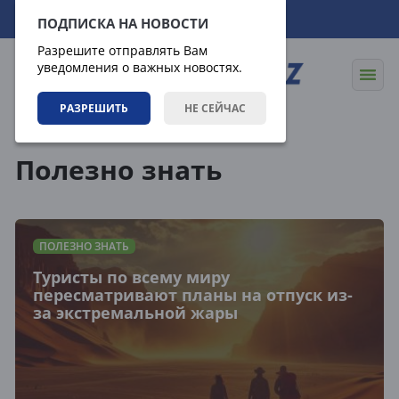
07.08.2026
18:44:04
ПОДПИСКА НА НОВОСТИ
Разрешите отправлять Вам
уведомления о важных новостях.
РАЗРЕШИТЬ
НЕ СЕЙЧАС
Статьи
Полезно знать
Полезно знать
ПОЛЕЗНО ЗНАТЬ
Туристы по всему миру
пересматривают планы на отпуск из-
за экстремальной жары