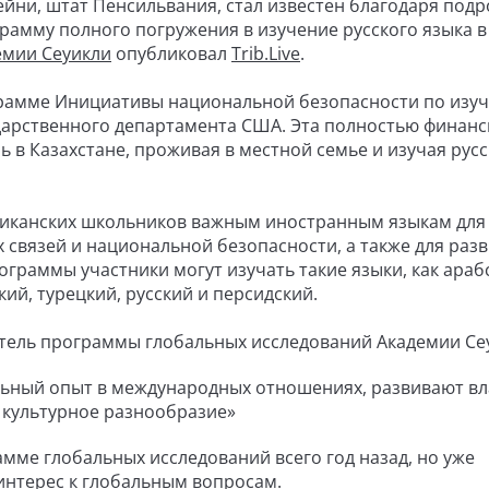
ейни, штат Пенсильвания, стал известен благодаря подр
рамму полного погружения в изучение русского языка в
емии Сеуикли
опубликовал
Trib.Live
.
грамме Инициативы национальной безопасности по изу
ударственного департамента США. Эта полностью финан
 в Казахстане, проживая в местной семье и изучая рус
риканских школьников важным иностранным языкам для
связей и национальной безопасности, а также для раз
граммы участники могут изучать такие языки, как араб
ий, турецкий, русский и персидский.
итель программы глобальных исследований Академии Се
альный опыт в международных отношениях, развивают в
 культурное разнообразие»
мме глобальных исследований всего год назад, но уже
интерес к глобальным вопросам.