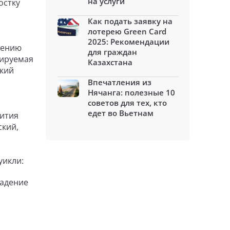
на услуги
остку
Как подать заявку на
лотерею Green Card
2025: Рекомендации
чению
для граждан
сируемая
Казахстана
ский
Впечатления из
Нячанга: полезные 10
советов для тех, кто
едет во Вьетнам
вития
ский,
уикли:
ладение