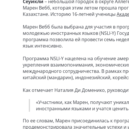
Сеуикли
– небольшой городок в округе Аллег
Марен Вебб, которая этим летом прошла прог
Казахстане. Историю 16-летней ученицы
Акад
Марен Вебб была выбрана для участия в про
молодежью иностранных языков (NSLI-Y) Гос
программа позволила ей провести семь недель
язык интенсивно.
Программа NSLI-Y нацелена на обучение аме
укрепления взаимопонимания, экономических 
международного сотрудничества. В рамках про
китайский (мандарин), индонезийский, корейск
Как отмечает Наталия Ди Доменико, руковод
«Участники, как Марен, получают уник
иностранными языками и учатся ценить
По ее словам, Марен присоединилась к програ
продемонстрировала значительные успехи и 