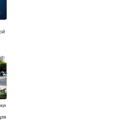
ой
ики
для