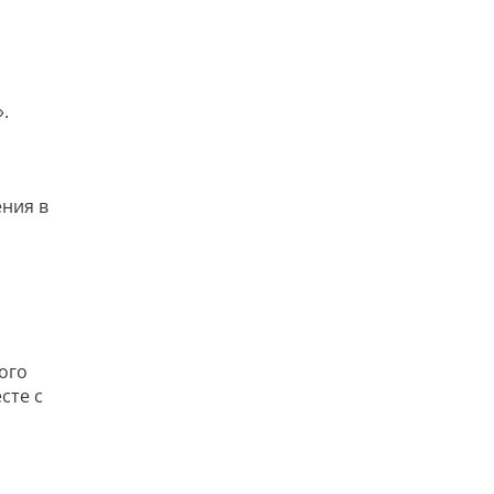
.
ения в
ого
сте с