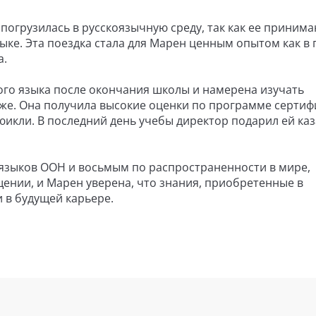
 погрузилась в русскоязычную среду, так как ее приним
ыке. Эта поездка стала для Марен ценным опытом как в 
а.
ого языка после окончания школы и намерена изучать
же. Она получила высокие оценки по программе серти
икли. В последний день учебы директор подарил ей ка
 языков ООН и восьмым по распространенности в мире,
нии, и Марен уверена, что знания, приобретенные в
 и в будущей карьере.