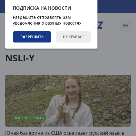
06.08.2026
09:53:41
ПОДПИСКА НА НОВОСТИ
Разрешите отправлять Вам
уведомления о важных новостях.
РАЗРЕШИТЬ
НЕ СЕЙЧАС
Теги
NSLI-Y
ПОЛЕЗНО ЗНАТЬ
Юная балерина из США осваивает русский язык в