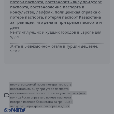
потери паспорта
,
восстановить визу при утере
паспорта
,
восстановление паспорта в
консульстве
,
лайфхак
,
полицейская справка о
потере паспорта
,
потерял паспорт Казахстана
за границей
,
что делать при краже паспорта и
денег
Рейтинг лучших и худших городов в Европе для
удал...
Жить в 5-звёздочном отеле в Турции дешевле,
чем с...
вернуться домой после потери паспорта
восстановить визу при утере паспорта
восстановление паспорта в консульстве
лайфхак
полицейская справка о потере паспорта
потерял паспорт Казахстана за границей
что делать при краже паспорта и денег