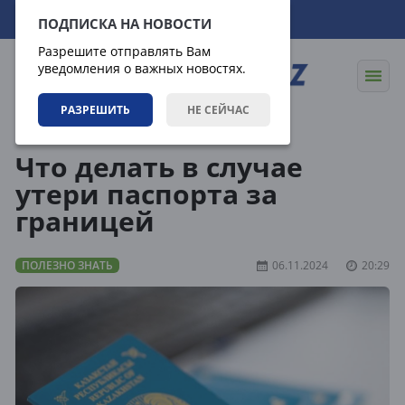
08.08.2026
19:04:31
ПОДПИСКА НА НОВОСТИ
Разрешите отправлять Вам
уведомления о важных новостях.
РАЗРЕШИТЬ
НЕ СЕЙЧАС
Статьи
Полезно знать
Что делать в случае
утери паспорта за
границей
ПОЛЕЗНО ЗНАТЬ
06.11.2024
20:29