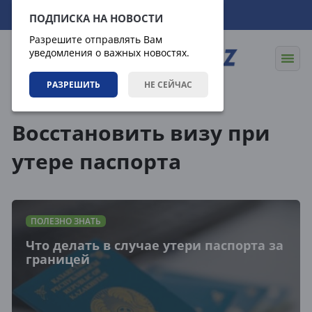
10.08.2026
15:17:05
ПОДПИСКА НА НОВОСТИ
Разрешите отправлять Вам
уведомления о важных новостях.
РАЗРЕШИТЬ
НЕ СЕЙЧАС
Теги
Восстановить визу при
утере паспорта
ПОЛЕЗНО ЗНАТЬ
Что делать в случае утери паспорта за
границей