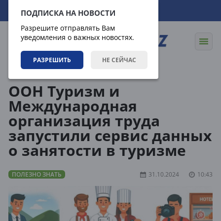
08.08.2026
05:19:34
ПОДПИСКА НА НОВОСТИ
Разрешите отправлять Вам
уведомления о важных новостях.
РАЗРЕШИТЬ
НЕ СЕЙЧАС
Статьи
Полезно знать
ООН Туризм и
Международная
организация труда
запустили сервис данных
о занятости в туризме
ПОЛЕЗНО ЗНАТЬ
31.10.2024
10:43