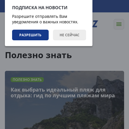
07.08.2026
13:07:30
ПОДПИСКА НА НОВОСТИ
Разрешите отправлять Вам
уведомления о важных новостях.
РАЗРЕШИТЬ
НЕ СЕЙЧАС
Статьи
Полезно знать
Полезно знать
ПОЛЕЗНО ЗНАТЬ
Как выбрать идеальный пляж для
отдыха: гид по лучшим пляжам мира