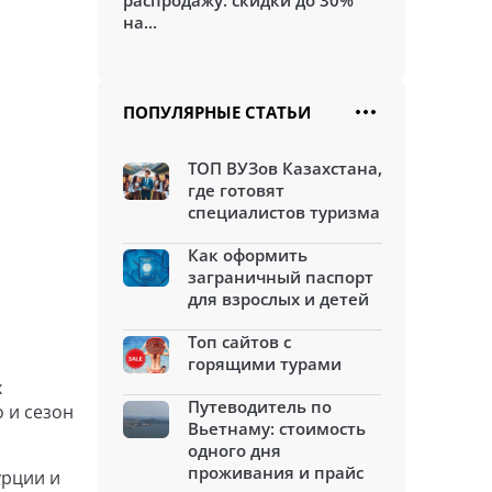
распродажу: скидки до 30%
на...
ПОПУЛЯРНЫЕ СТАТЬИ
ТОП ВУЗов Казахстана,
где готовят
специалистов туризма
Как оформить
заграничный паспорт
для взрослых и детей
Топ сайтов с
горящими турами
х
Путеводитель по
 и сезон
Вьетнаму: стоимость
одного дня
проживания и прайс
урции и