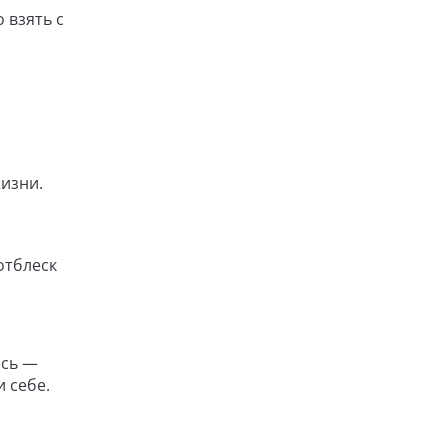
 взять с
изни.
отблеск
есь —
 себе.