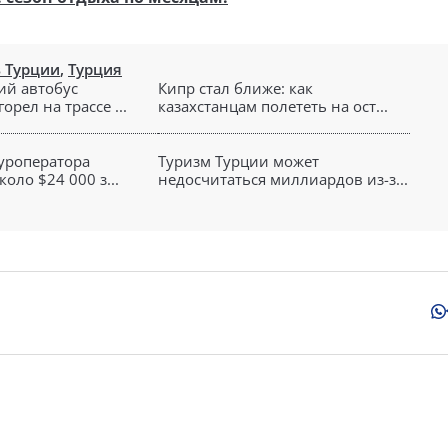
в Турции
,
Турция
ий автобус
Кипр стал ближе: как
орел на трассе ...
казахстанцам полететь на ост...
туроператора
Туризм Турции может
оло $24 000 з...
недосчитаться миллиардов из-з...