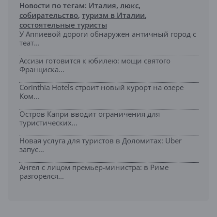
Новости по тегам:
Италия
,
люкс
,
собирательство
,
туризм в Италии
,
состоятельные туристы
У Аппиевой дороги обнаружен античный город с
теат...
Ассизи готовится к юбилею: мощи святого
Франциска...
Corinthia Hotels строит новый курорт на озере
Ком...
Остров Капри вводит ограничения для
туристических...
Новая услуга для туристов в Доломитах: Uber
запус...
Ангел с лицом премьер-министра: в Риме
разгорелся...