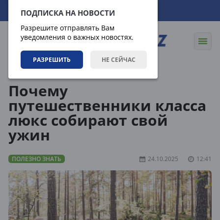
08.08.2026
11:28:05
ПОДПИСКА НА НОВОСТИ
Разрешите отправлять Вам
уведомления о важных новостях.
РАЗРЕШИТЬ
НЕ СЕЙЧАС
Статьи
Полезно знать
Почему
путешественники класса
люкс собирают свой
ужин
ПОЛЕЗНО ЗНАТЬ
24.10.2025
12:41