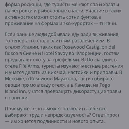
форма роскоши, где туристы меняют спа и халаты
на ветровки и рыболовные снасти. Участие в таких
активностях может стоить сотни фунтов, а
проживание на фермах и эко-курортах — тысячи.
Если раньше люди добывали еду ради выживания,
то теперь это стало элитным развлечением. В
отелях Италии, таких как Rosewood Castiglion del
Bosco в Сиене и Hotel Savoy во Флоренции, гостям
предлагают охоту за трюфелями. В Шотландии, в
отеле Fife Arms, туристы изучают местные растения
и учатся делать из них чай, настойки и приправы. В
Мексике, в Rosewood Mayakoba, гости собирают
овощи прямо в саду отеля, а в Канаде, на Fogo
Island Inn, учатся превращать дикорастущие травы
в напитки.
Почему же те, кто может позволить себе всё,
выбирают труд и непредсказуемость? Ответ прост
— им хочется подлинности и нового опыта.