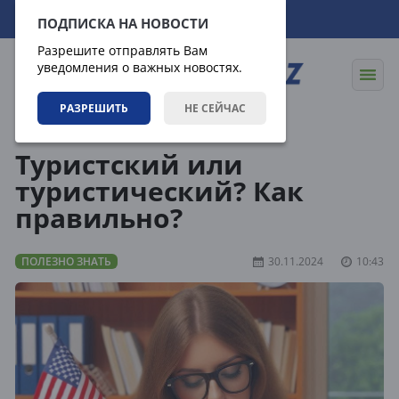
08.08.2026
04:38:25
ПОДПИСКА НА НОВОСТИ
Разрешите отправлять Вам
уведомления о важных новостях.
РАЗРЕШИТЬ
НЕ СЕЙЧАС
Статьи
Полезно знать
Туристский или
туристический? Как
правильно?
ПОЛЕЗНО ЗНАТЬ
30.11.2024
10:43