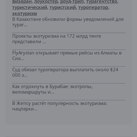
визаран
,
лоукостер
,
роуд-трип
,
турагентство
,
туристический
,
туристский
,
туроператор
,
экотуризм
В Казахстане обновили формы уведомлений для
тураг...
Проекты экотуризма на 172 млрд тенге
представили ...
FlyArystan открывает прямые рейсы из Алматы в
Сиа...
Суд обязал туроператора выплатить около $24
000 з...
Как отдохнуть в Бурабае: экотропы,
веломаршруты и...
В Жетісу растёт популярность экотуризма:
нацпарки...