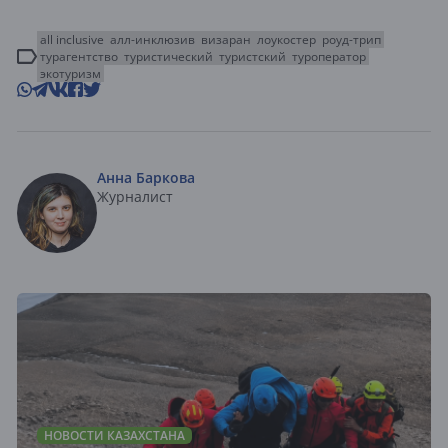
all inclusive
алл-инклюзив
визаран
лоукостер
роуд-трип
турагентство
туристический
туристский
туроператор
экотуризм
Анна Баркова
Журналист
НОВОСТИ КАЗАХСТАНА