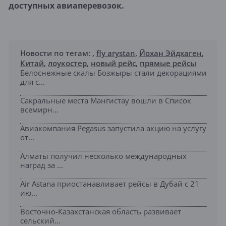
доступных авиаперевозок.
Новости по тегам:
,
fly arystan
,
Йохан Эйдхаген
,
Китай
,
лоукостер
,
новый рейс
,
прямые рейсы
Белоснежные скалы Бозжыры стали декорациями
для с...
Сакральные места Мангистау вошли в Список
всемирн...
Авиакомпания Pegasus запустила акцию на услугу
от...
Алматы получил несколько международных
наград за ...
Air Astana приостанавливает рейсы в Дубай с 21
ию...
Восточно-Казахстанская область развивает
сельский...