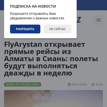
06.08.2026
23:33:43
ПОДПИСКА НА НОВОСТИ
Разрешите отправлять Вам
уведомления о важных новостях.
РАЗРЕШИТЬ
НЕ СЕЙЧАС
Новости
Новости Казахстана
FlyArystan открывает
прямые рейсы из
Алматы в Сиань: полеты
будут выполняться
дважды в неделю
НОВОСТИ КАЗАХСТАНА
08.05.2026
16:35