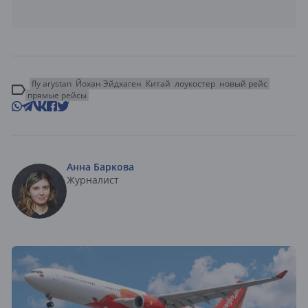
fly arystan
Йохан Эйдхаген
Китай
лоукостер
новый рейс
прямые рейсы
Анна Баркова
Журналист