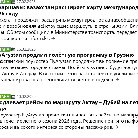
ТАНА
27.02.2026
 Варшавы: Казахстан расширяет карту междунаро
26 году
захстан продолжит расширять международное авиасообщени
 и возобновляя действующие маршруты в страны Азии, Бл
пы. Об этом сообщили в Министерстве транспорта, передает
о ссылкой на inform.kz.
ТАНА
26.02.2026
lyArystan продлил полётную программу в Грузию
захстанский лоукостер FlyArystan продолжит выполнение пр
ю из четырёх городов страны. Полёты в Кутаиси будут досту
 Актау и Атырау. В высокий сезон частота рейсов увеличитс
 запланировано до нескольких вылетов в неделю.
ТАНА
10.02.2026
родлевает рейсы по маршруту Актау – Дубай на ле
ода
лоукостер FlyArystan продолжит выполнять рейсы по маршру
 в течение летнего сезона 2026 года. Решение принято на ф
роса и высокого интереса со стороны пассажиров.