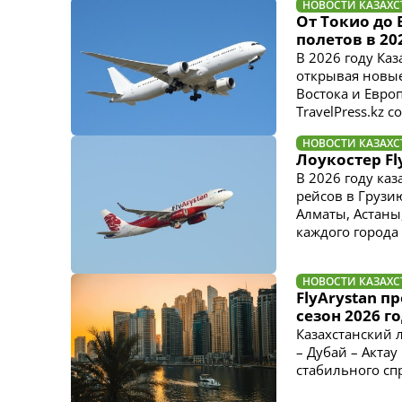
НОВОСТИ КАЗАХС
От Токио до
полетов в 20
В 2026 году Ка
открывая новые
Востока и Евро
TravelPress.kz с
НОВОСТИ КАЗАХС
Лоукостер F
В 2026 году ка
рейсов в Грузи
Алматы, Астаны,
каждого города
НОВОСТИ КАЗАХС
FlyArystan п
сезон 2026 г
Казахстанский 
– Дубай – Актау
стабильного сп