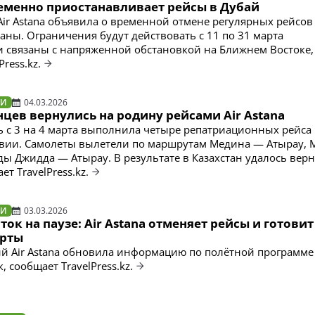
ременно приостанавливает рейсы в Дубай
ir Astana объявила о временной отмене регулярных рейсов 
таны. Ограничения будут действовать с 11 по 31 марта
 связаны с напряженной обстановкой на Ближнем Востоке,
ress.kz.
ТИ
04.03.2026
нцев вернулись на родину рейсами Air Astana
чь с 3 на 4 марта выполнила четыре репатриационных рейса
авии. Самолеты вылетели по маршрутам Медина — Атырау, 
ды Джидда — Атырау. В результате в Казахстан удалось верн
ет TravelPress.kz.
ТИ
03.03.2026
ок на паузе: Air Astana отменяет рейсы и готовит
орты
й Air Astana обновила информацию по полётной программе
 сообщает TravelPress.kz.