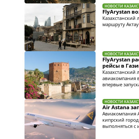
НОВОСТИ КАЗАХС
FlyArystan в
Казахстанский 
маршруту Актау 
НОВОСТИ КАЗАХС
FlyArystan 
рейсы в Газ
Казахстанский 
авиакомпания в
впервые запуск
НОВОСТИ КАЗАХС
Air Astana з
Авиакомпания A
кипрский город
выполняться с 