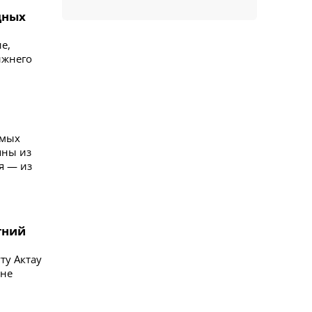
дных
е,
ижнего
ямых
пны из
я — из
тний
ту Актау
оне