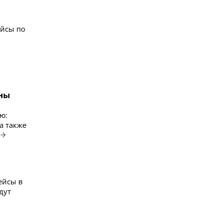
ейсы по
ены
ю:
а также
ейсы в
дут