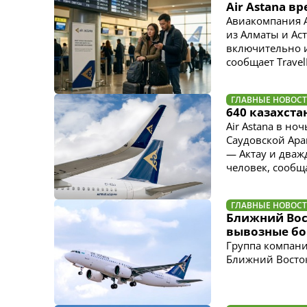
Air Astana в
Авиакомпания A
из Алматы и Ас
включительно и
сообщает TravelP
ГЛАВНЫЕ НОВОС
640 казахста
Air Astana в но
Саудовской Ар
— Актау и дваж
человек, сообща
ГЛАВНЫЕ НОВОС
Ближний Вост
вывозные б
Группа компани
Ближний Восток,