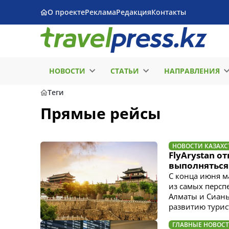
О проекте
Реклама
Редакция
Контакты
НОВОСТИ
СТАТЬИ
НАПРАВЛЕНИЯ
Теги
Прямые рейсы
НОВОСТИ КАЗАХС
FlyArystan о
выполняться
С конца июня м
из самых персп
Алматы и Сиань
развитию турис
ГЛАВНЫЕ НОВОС